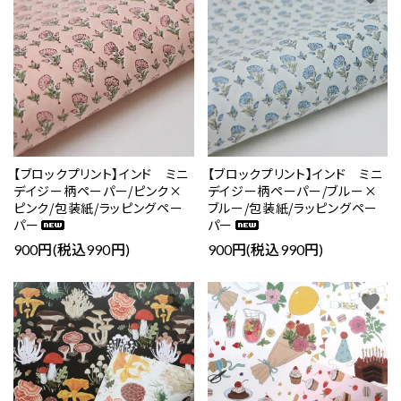
close
キーワード
【ブロックプリント】インド ミニ
【ブロックプリント】インド ミニ
デイジー柄ペーパー/ピンク×
デイジー柄ペーパー/ブルー×
ピンク/包装紙/ラッピングペー
ブルー/包装紙/ラッピングペー
パー
パー
カテゴリー
900円(税込990円)
900円(税込990円)
favorite
favorite
検索する