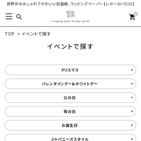
世界中のおしゃれでかわいい包装紙、ラッピングペーパー【レガーロパピロ】
0
search
shopping_cart
TOP
>
イベントで探す
イベントで探す
クリスマス
バレンタインデー&ホワイトデー
父の日
母の日
お誕生日
ジャパニーズスタイル