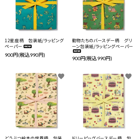
12星座柄 包装紙/ラッピング
動物たちのバースデー柄 グリ
ペーパー
ーン包装紙/ラッピングペーパー
900円(税込990円)
900円(税込990円)
favorite
favorite
どうぶつ絵本の世界柄 包装
ドリーピッグバースデー柄 包