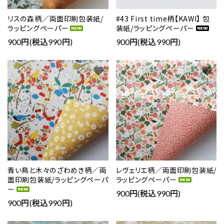
リスの森柄／両面印刷包装紙/
#43 First time柄【KAWI】 包
ラッピングペーパー
装紙/ラッピングペーパー
900円(税込990円)
900円(税込990円)
favorite
favorite
青い鳥と木々のざわめき柄／両
レヴェリエ柄／両面印刷包装紙/
面印刷包装紙/ラッピングペーパ
ラッピングペーパー
ー
900円(税込990円)
900円(税込990円)