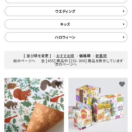
ウエディング
キッズ
ハロウィーン
[ 並び順を変更 ]
-
おすすめ順
-
価格順
-
新着順
前のページへ
全 [455] 商品中 [251-300] 商品を表示しています
次のページへ
favorite
favorite