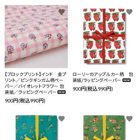
favorite
favorite
【ブロックプリント】インド 金プ
ローリーのアップルカー柄 包
リント／ピンクギンガム柄ペー
装紙/ラッピングペーパー
パー／バイオレットフラワー 包
900円(税込990円)
装紙／ラッピングペーパー
900円(税込990円)
favorite
favorite