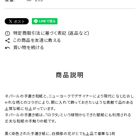
特定商取引法に基づく表記 (返品など)
error_outline
この商品を友達に教える
share
買い物を続ける
undo
商品説明
ネパールの手漉き和紙と、ニューヨークでデザイナーにより現代になじむおし
ゃれな柄とのコラボにより、額に入れて飾っておきたいような素敵で品のある
上質な紙に仕上がっています。
ネパールの手漉き紙は、「ロクタ」という植物からできた壁紙にも利用される
丈夫な和紙の手触りの紙です。
黒く染色された手漉き紙に、白模様の花がとても上品で豪華な1枚