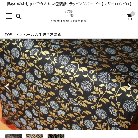
世界中のおしゃれでかわいい包装紙、ラッピングペーパー【レガーロパピロ】
0
search
shopping_cart
TOP
>
ネパールの手漉き包装紙