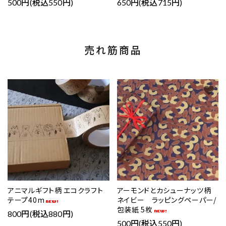
500円(税込550円)
650円(税込715円)
売れ筋商品
favorite
favorite
アニマルギフト柄 エコクラフト
アーモンドとカシューナッツ柄
テープ40m
ネイビー ラッピングペーパー/
包装紙 5枚
800円(税込880円)
500円(税込550円)