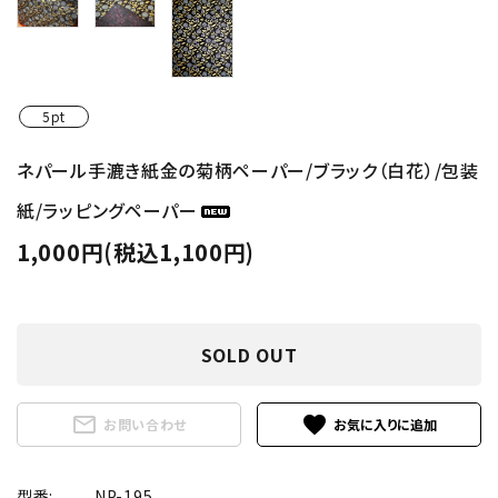
5pt
ネパール手漉き紙金の菊柄ペーパー/ブラック（白花）/包装
紙/ラッピングペーパー
1,000円(税込1,100円)
SOLD OUT
mail_outline
favorite
お問い合わせ
型番:
NP-195