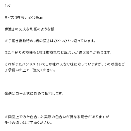
１枚
サイズ：約76cm×50cm
手漉きの丈夫な和紙のような紙
※手漉き紙独特の、端の荒さはひとつひとつ違っています。
また手刷りの模様も１枚１枚掠れなど風合いが違う場合があります。
それがまたハンドメイドでしか味わえない味になっていますが、その状態をご
了承頂いた上でご注文ください。
発送はロール状に丸めて梱包します。
※画面上でみた色合いと実際の色合いが異なる場合がありますが
多少の違いはご了承ください。