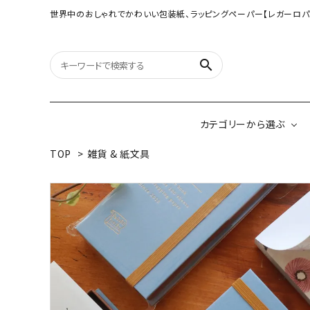
世界中のおしゃれでかわいい包装紙、ラッピングペーパー【レガーロパ
search
カテゴリーから選ぶ
TOP
>
雑貨 & 紙文具
オリジナル包装紙
【大判サイズ】オリ
（A3相当サイズ）
ネパールの手漉き包装紙
インドのハンドプリ
ペーパー
ボタニカルダブルサイド包装紙
韓国のデザインペ