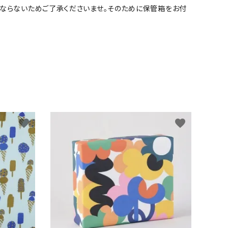
ならないためご了承くださいませ。そのために保管箱をお付
favorite
favorite