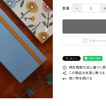
数量
－
mail_outline
お問い合わ
特定商取引法に基づく表記
error_outline
この商品を友達に教える
share
買い物を続ける
undo