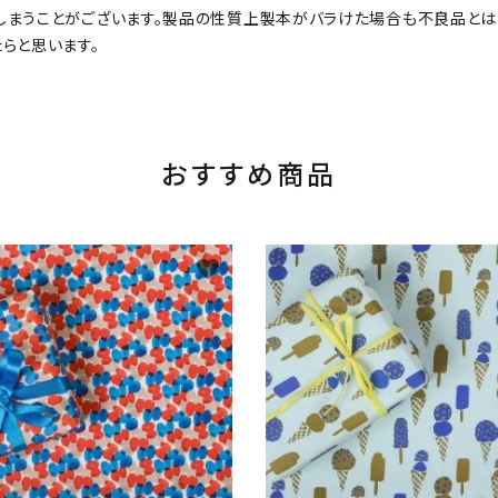
しまうことがございます。製品の性質上製本がバラけた場合も不良品とは
らと思います。
おすすめ商品
favorite