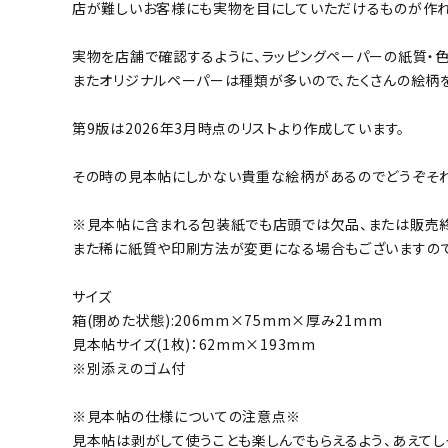
店が難しいお客様にも実物を目にしていただけるものが作れ
実物を店舗で確認するように、ラッピングペーパーの紙質・
またオリジナルペーパーは種類が多いので、たくさんの絵柄
第9版は2026年3月時点のリストより作成しています。
その時の見本帖にしかない貴重な絵柄があるのでどうぞそれ
※見本帖に含まれる包装紙でも店頭では欠品、または販売終
また稀に紙質や印刷方法が変更になる場合もございますので
サイズ
箱(閉めた状態):206mm×75mm×厚み21mm
見本帖サイズ(1枚)：62mm×193mm
※別添えのゴム付
※見本帖の仕様についての注意点※
見本帖は剥がして使うことも楽しんでもらえるよう、あえてし