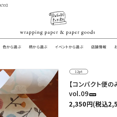
ピロ】
色から選ぶ
柄から選ぶ
イベントから選ぶ
店舗情報
12pt
ジナル包装紙
和紙の包装紙(CAGWA paper)
【BtoB】店
【コンパクト便のみ
サイズオーダ
vol.09
ントコットン
イギリスのモダン包装紙
イギリスの両
2,350円(税込2,
ーパー
日本のペーパーブランド
ラッピング用