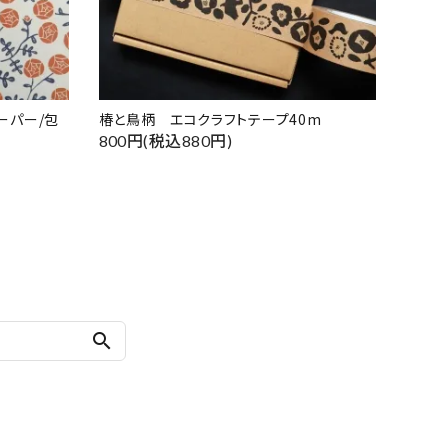
ーパー/包
椿と鳥柄 エコクラフトテープ40m
800円(税込880円)
search