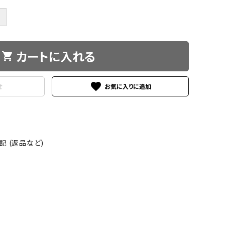
＋
カートに入れる
shopping_cart
favorite
せ
 (返品など)