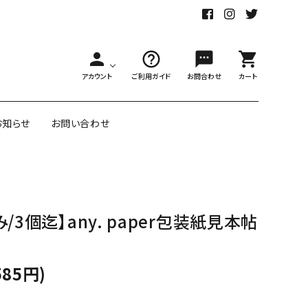
person
help_outline
sms
shopping_cart
アカウント
ご利用ガイド
お問合わせ
カート
お知らせ
お問い合わせ
舗様向大ロット
オリジナル紙雑貨
/3個迄】any. paper包装紙見本帖
ー受注生産
面包装紙
アメリカのクリエイター包装紙
585円)
リボン・紐
アウトレットセール