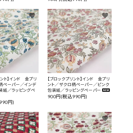
favorite
favorite
リント】インド 金プリ
【ブロックプリント】インド 金プリ
柄ペーパー／インデ
ント／ザクロ柄ペーパー／ピンク
装紙／ラッピングペ
包装紙／ラッピングペーパー
900円(税込990円)
990円)
favorite
favorite