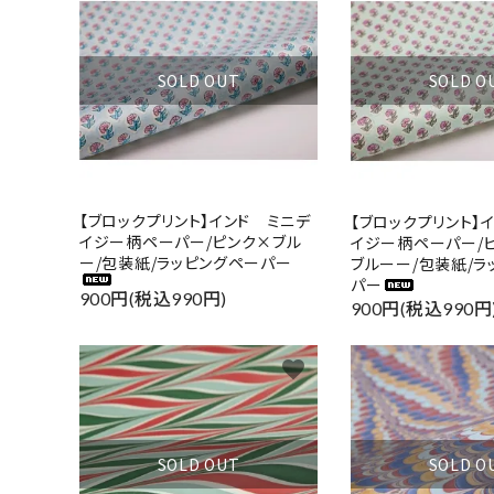
SOLD OUT
SOLD O
【ブロックプリント】インド ミニデ
【ブロックプリント】
イジー柄ペーパー/ピンク×ブル
イジー柄ペーパー/
ー/包装紙/ラッピングペーパー
ブルーー/包装紙/ラ
パー
900円(税込990円)
900円(税込990円
favorite
SOLD OUT
SOLD O