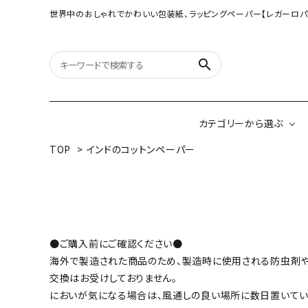
世界中のおしゃれでかわいい包装紙、ラッピングペーパー【レガーロパ
search
カテゴリーから選ぶ
TOP
>
インドのコットンペーパー
オリジナル包装紙
【大判サイズ】オリ
（A3相当サイズ）
ネパールの手漉き包装紙
インドのハンドプリ
●ご購入前にご確認ください●
ペーパー
海外で製造された商品のため、製造時に使用される防虫剤や
交換はお受けしておりません。
ボタニカルダブルサイド包装紙
韓国のデザインペ
においが気になる場合は、風通しの良い場所に数日置いてい