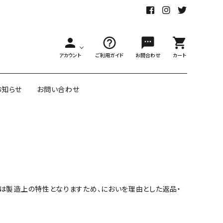
person
help_outline
sms
shopping_cart
アカウント
ご利用ガイド
お問合わせ
カート
お知らせ
お問い合わせ
舗様向大ロット
オリジナル紙雑貨
ー受注生産
面包装紙
アメリカのクリエイター包装紙
は製造上の特性となりますため、においを理由とした返品・
リボン・紐
アウトレットセール