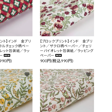
リント】インド 金プリ
【ブロックプリント】インド 金プリ
ラルチェック柄ペー
ント／ザクロ柄ペーパー／チェリ
レット包装紙／ラッ
ーバイオレット包装紙／ラッピング
ー
ペーパー
close
990円)
900円(税込990円)
favorite
favorite