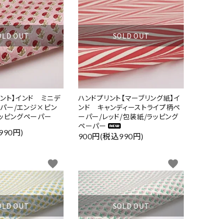
OLD OUT
SOLD OUT
リント】インド ミニデ
ハンドプリント【マーブリング紙】イ
パー/エンジ×ピン
ンド キャンディーストライプ柄ペ
ラッピングペーパー
ーパー/レッド/包装紙/ラッピング
ペーパー
990円)
900円(税込990円)
favorite
favorite
OLD OUT
SOLD OUT