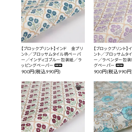
【ブロックプリント】インド 金プリ
【ブロックプリント】
ント／ブロッサムタイル柄ペーパ
ント／ブロッサムタ
ー／インディゴブルー包装紙／ラ
ー／ラベンダー包装
ッピングペーパー
グペーパー
900円(税込990円)
900円(税込990円
favorite
キーワ
カテゴ