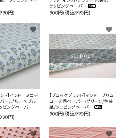
紙／ラッピングペー
／バイオレットフラワー 包装紙／
ラッピングペーパー
990円)
900円(税込990円)
favorite
favorite
SOLD OUT
リント】インド ミニデ
【ブロックプリント】インド プリム
パー/ブルー×ブル
ローズ柄ペーパー/グリーン/包装
ラッピングペーパー
紙/ラッピングペーパー
900円(税込990円)
990円)
favorite
favorite