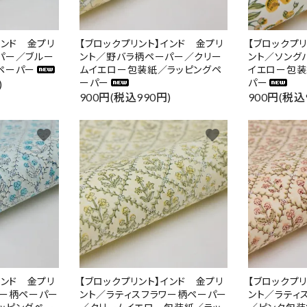
検索する
インド 金プリ
【ブロックプリント】インド 金プリ
【ブロックプ
パー／ブルー
ント／野バラ柄ペーパー／クリー
ント／ソング
ペーパー
ムイエロー包装紙／ラッピングペ
イエロー包装
ーパー
パー
)
900円(税込990円)
900円(税込
favorite
favorite
インド 金プリ
【ブロックプリント】インド 金プリ
【ブロックプ
ワー柄ペーパー
ント／ラティスフラワー柄ペーパー
ント／ラティ