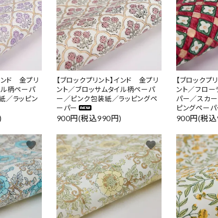
インド 金プリ
【ブロックプリント】インド 金プリ
【ブロックプ
イル柄ペーパ
ント／ブロッサムタイル柄ペーパ
ント／フロー
紙／ラッピン
ー／ピンク包装紙／ラッピングペ
パー／スカー
ーパー
ピングペーパ
)
900円(税込990円)
900円(税込
favorite
favorite
ード
リー