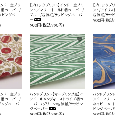
インド 金プリ
【ブロックプリント】インド 金プリ
【ブロックプ
ド柄ペーパー/
ント／マリーゴールド柄ペーパー/
ント/アイリス
ッピングペー
ブルー/包装紙/ラッピングペーパ
包装紙/ラッ
ー
900円(税込
)
900円(税込990円)
favorite
favorite
インド 金プリ
ハンドプリント【マーブリング紙】イ
ハンドプリン
ド柄ペーパー/
ンド キャンディーストライプ柄ペ
ンド フリー
ピングペーパ
ーパー/グリーン/包装紙/ラッピン
ネイビー×ゴ
グペーパー
ピングペーパ
)
900円(税込990円)
900円(税込