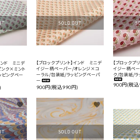
SOLD OUT
S
UT
【ブロックプリント】インド ミニデ
【ブロックプ
インド ミニデ
イジー柄ペーパー/オレンジ×コ
イジー柄ペー
ピンク×ミント
ーラル/包装紙/ラッピングペーパ
ク/包装紙/
ッピングペー
ー
900円(税込
900円(税込990円)
)
favorite
favorite
UT
SOLD OUT
S