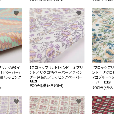
favorite
favorite
ブリング紙】イ
【ブロックプリント】インド 金プリ
【ブロックプ
ル柄ペーパー/
ント／ザクロ柄ペーパー／ラベン
ント／ザクロ
紙/ラッピング
ダー包装紙／ラッピングペーパー
ィゴブルー包
ーパー
900円(税込990円)
)
900円(税込
favorite
favorite