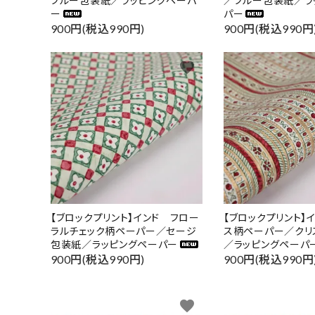
ブルー包装紙／ラッピングペーパ
／ブルー包装紙／ラ
ー
パー
900円(税込990円)
900円(税込990円
favorite
【ブロックプリント】インド フロー
【ブロックプリント】
ラルチェック柄ペーパー／セージ
ス柄ペーパー／クリ
包装紙／ラッピングペーパー
／ラッピングペーパ
900円(税込990円)
900円(税込990円
favorite