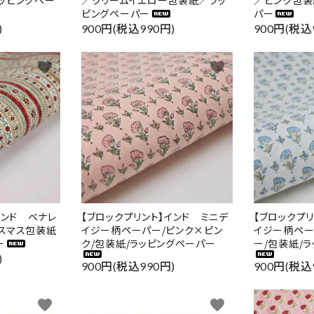
ッピングペー
／クリームイエロー包装紙／ラッ
／ピンク包装
ピングペーパー
パー
)
900円(税込990円)
900円(税込
favorite
favorite
インド ベナレ
【ブロックプリント】インド ミニデ
【ブロックプ
スマス包装紙
イジー柄ペーパー/ピンク×ピン
イジー柄ペー
ー
ク/包装紙/ラッピングペーパー
ー/包装紙/
)
900円(税込990円)
900円(税込
favorite
favorite