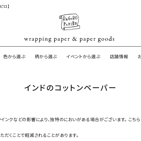
ピロ】
色から選ぶ
柄から選ぶ
イベントから選ぶ
店舗情報
インドのコットンペーパー
ジナル包装紙
和紙の包装紙(CAGWA paper)
【BtoB】店
サイズオーダ
ントコットン
イギリスのモダン包装紙
イギリスの両
インクなどの影響により、独特のにおいがある場合がございます。 こちら
ーパー
日本のペーパーブランド
ラッピング用
ただくことで軽減されることがあります。