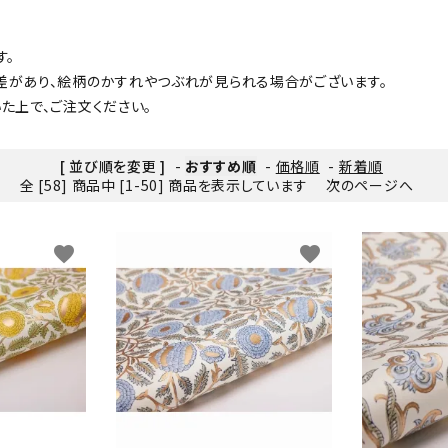
す。
差があり、絵柄のかすれやつぶれが見られる場合がございます。
た上で、ご注文ください。
[ 並び順を変更 ]
-
おすすめ順
-
価格順
-
新着順
全 [58] 商品中 [1-50] 商品を表示しています
次のページへ
favorite
favorite