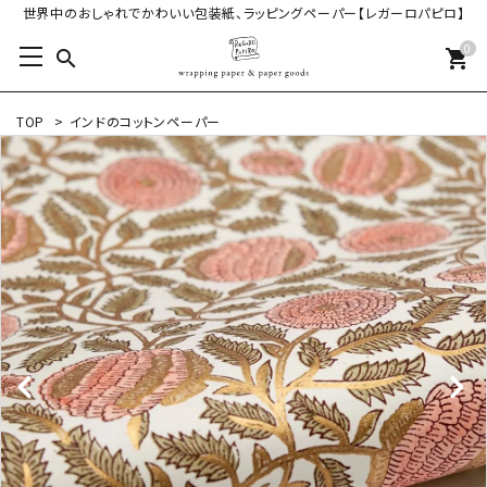
世界中のおしゃれでかわいい包装紙、ラッピングペーパー【レガーロパピロ】
0
search
shopping_cart
TOP
>
インドのコットンペーパー