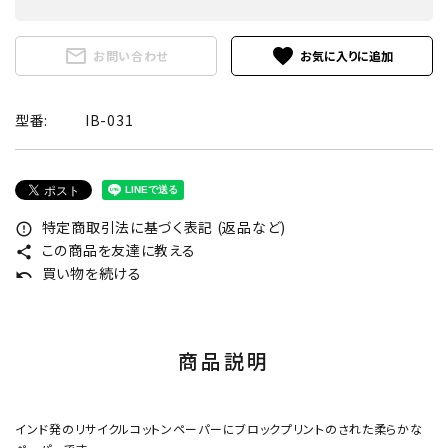
mail_outline
favorite
お問い合わせ
型番:
IB-031
特定商取引法に基づく表記 (返品など)
error_outline
この商品を友達に教える
share
買い物を続ける
undo
商品説明
インド発のリサイクルコットンペーパーにブロックプリントのされた柔らかな