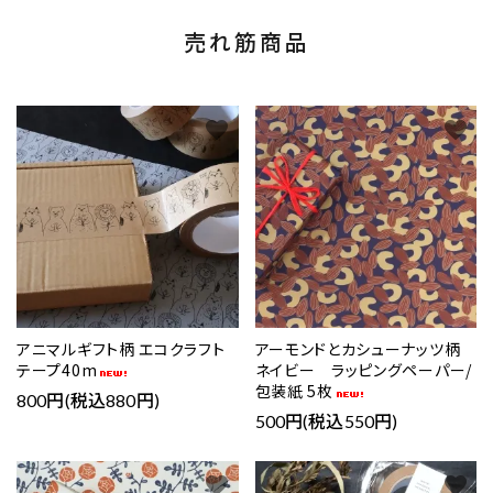
売れ筋商品
favorite
favorite
アニマルギフト柄 エコクラフト
アーモンドとカシューナッツ柄
テープ40m
ネイビー ラッピングペーパー/
包装紙 5枚
800円(税込880円)
500円(税込550円)
favorite
favorite