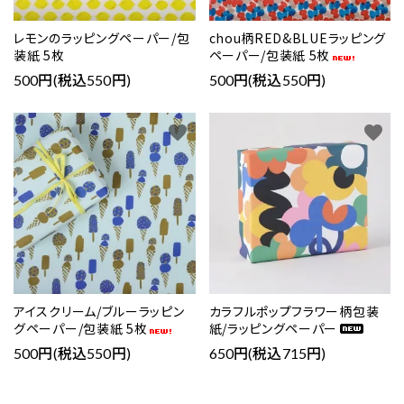
レモンのラッピングペーパー/包
chou柄RED&BLUEラッピング
装紙 5枚
ペーパー/包装紙 5枚
500円(税込550円)
500円(税込550円)
favorite
favorite
アイスクリーム/ブルーラッピン
カラフルポップフラワー柄包装
グペーパー/包装紙 5枚
紙/ラッピングペーパー
500円(税込550円)
650円(税込715円)