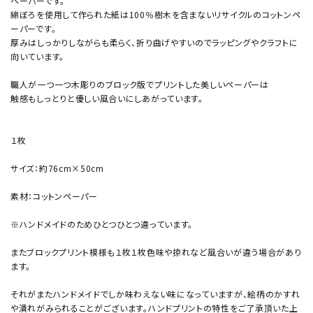
ペーパーです。
綿ぼろを使用して作られた紙は100％樹木を含まないリサイクルのコットンペ
ーパーです。
厚みはしっかりしながらも柔らく、折り曲げやすいのでラッピングやクラフトに
向いています。
職人が一つ一つ木彫りのブロック版でプリントした美しいペーパーは
触感もしっとりと優しい風合いにしあがっています。
１枚
サイズ：約76cm×50cm
素材：コットンペーパー
※ハンドメイドのためひとつひとつ違っています。
またブロックプリント模様も１枚１枚色味や掠れなど風合いが違う場合があり
ます。
それがまたハンドメイドでしか味わえない味になっていますが、絵柄のかすれ
や潰れがみられることがございます。ハンドプリントの特性をご了承頂いた上