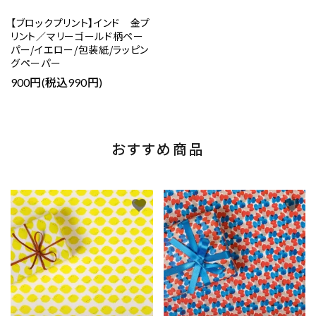
【ブロックプリント】インド 金プ
リント／マリーゴールド柄ペー
パー/イエロー/包装紙/ラッピン
グペーパー
900円(税込990円)
おすすめ商品
favorite
favorite