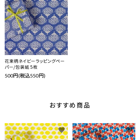
花束柄ネイビーラッピングペー
パー/包装紙 5枚
500円(税込550円)
おすすめ商品
favorite
favorite