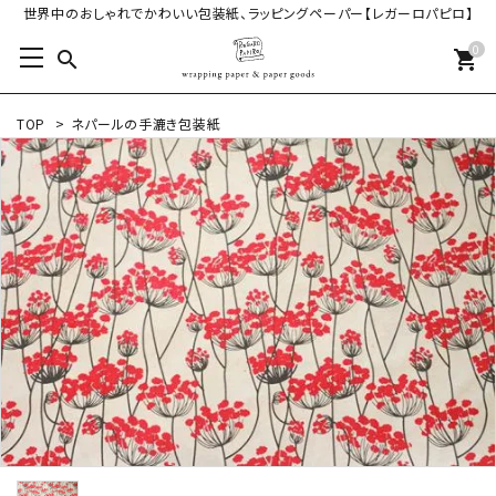
世界中のおしゃれでかわいい包装紙、ラッピングペーパー【レガーロパピロ】
0
search
shopping_cart
TOP
>
ネパールの手漉き包装紙