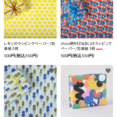
レモンのラッピングペーパー/包
chou柄RED&BLUEラッピング
装紙 5枚
ペーパー/包装紙 5枚
500円(税込550円)
500円(税込550円)
favorite
favorite