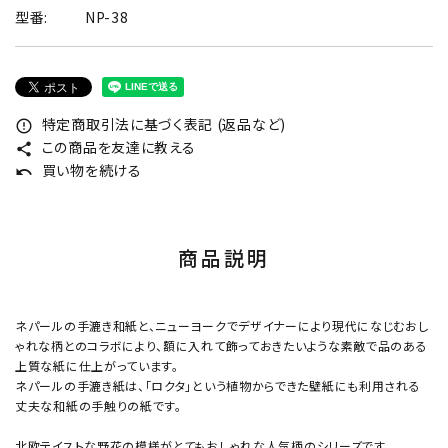
型番:
NP-38
特定商取引法に基づく表記 (返品など)
error_outline
この商品を友達に教える
share
買い物を続ける
undo
商品説明
ネパールの手漉き和紙と、ニューヨークでデザイナーにより現代になじむおし
ゃれな柄とのコラボにより、額に入れて飾っておきたいような素敵で品のある
上質な紙に仕上がっています。
ネパールの手漉き紙は、「ロクタ」という植物からできた壁紙にも利用される
丈夫な和紙の手触りの紙です。
北欧テイストな野花の模様がとてもおしゃれな人気柄のシリーズです。