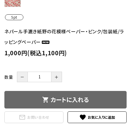
5pt
ネパール手漉き紙野の花模様ペーパー・ピンク/包装紙/ラ
ッピングペーパー
1,000円(税込1,100円)
数量
－
＋
カートに入れる
shopping_cart
mail_outline
favorite
お問い合わせ