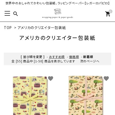
世界中のおしゃれでかわいい包装紙、ラッピングペーパー【レガーロパピロ】
0
search
shopping_cart
TOP
>
アメリカのクリエイター包装紙
アメリカのクリエイター包装紙
[ 並び順を変更 ]
-
おすすめ順
-
価格順
-
新着順
全 [55] 商品中 [1-50] 商品を表示しています
次のページへ
favorite
favorite