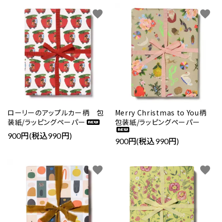
favorite
favorite
ローリーのアップルカー柄 包
Merry Christmas to You柄
装紙/ラッピングペーパー
包装紙/ラッピングペーパー
900円(税込990円)
900円(税込990円)
favorite
favorite