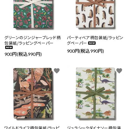
グリーンのジンジャーブレッド柄
パーティベア柄包装紙/ラッピン
包装紙/ラッピングペーパー
グペーパー
900円(税込990円)
900円(税込990円)
favorite
favorite
ワイルドライフ柄包装紙/ラッピ
ジュラシックダイナソー柄包装