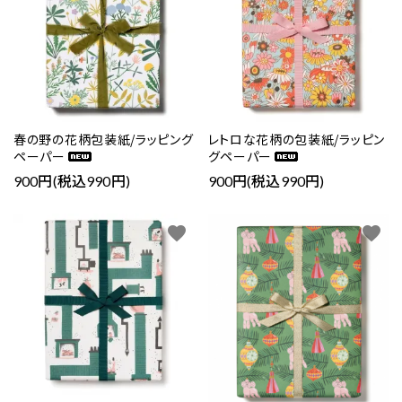
close
キーワード
春の野の花柄包装紙/ラッピング
レトロな花柄の包装紙/ラッピン
ペーパー
グペーパー
カテゴリー
900円(税込990円)
900円(税込990円)
favorite
favorite
検索する