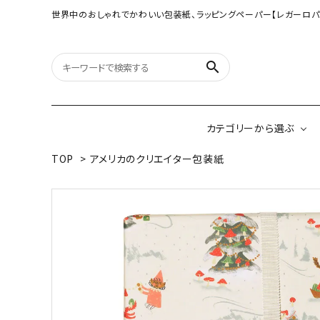
世界中のおしゃれでかわいい包装紙、ラッピングペーパー【レガーロパ
search
カテゴリーから選ぶ
TOP
>
アメリカのクリエイター包装紙
オリジナル包装紙
【大判サイズ】オリ
（A3相当サイズ）
ネパールの手漉き包装紙
インドのハンドプリ
ペーパー
ボタニカルダブルサイド包装紙
韓国のデザインペ