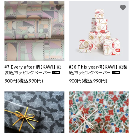
favorite
favorite
#7 Every after 柄【KAWI】 包
#36 This year柄【KAWI】 包装
装紙/ラッピングペーパー
紙/ラッピングペーパー
900円(税込990円)
900円(税込990円)
favorite
favorite