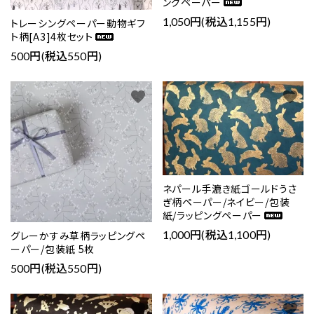
ングペーパー
1,050円(税込1,155円)
トレーシングペーパー動物ギフ
ト柄[A3]4枚セット
500円(税込550円)
favorite
favorite
ネパール手漉き紙ゴールドうさ
ぎ柄ペーパー/ネイビー/包装
紙/ラッピングペーパー
1,000円(税込1,100円)
グレーかすみ草柄ラッピングペ
ーパー/包装紙 5枚
500円(税込550円)
favorite
favorite