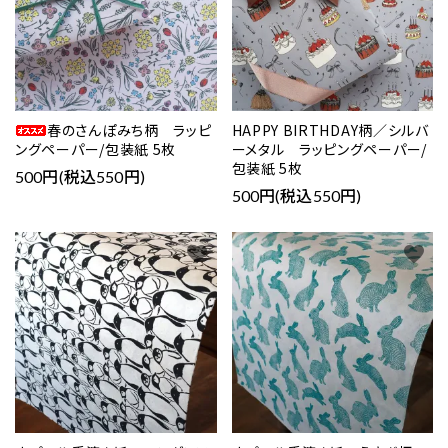
春のさんぽみち柄 ラッピ
HAPPY BIRTHDAY柄／シルバ
ングペーパー/包装紙 5枚
ーメタル ラッピングペーパー/
包装紙 5枚
500円(税込550円)
500円(税込550円)
favorite
favorite