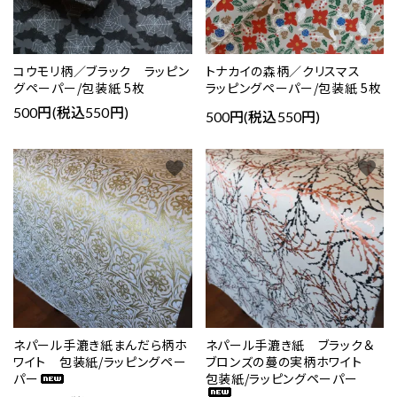
コウモリ柄／ブラック ラッピン
トナカイの森柄／クリスマス
グペーパー/包装紙 5枚
ラッピングペーパー/包装紙 5枚
500円(税込550円)
500円(税込550円)
favorite
favorite
ネパール手漉き紙まんだら柄ホ
ネパール手漉き紙 ブラック＆
ワイト 包装紙/ラッピングペー
ブロンズの蔓の実柄ホワイト
パー
包装紙/ラッピングペーパー