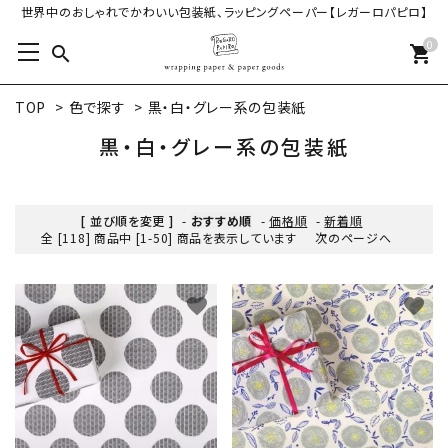
世界中のおしゃれでかわいい包装紙、ラッピングペーパー【レガーロパピロ】
0
search
shopping_cart
TOP
>
色で探す
>
黒・白・グレー系の包装紙
黒・白・グレー系の包装紙
[ 並び順を変更 ]
-
おすすめ順
-
価格順
-
新着順
全 [118] 商品中 [1-50] 商品を表示しています
次のページへ
favorite
favorite