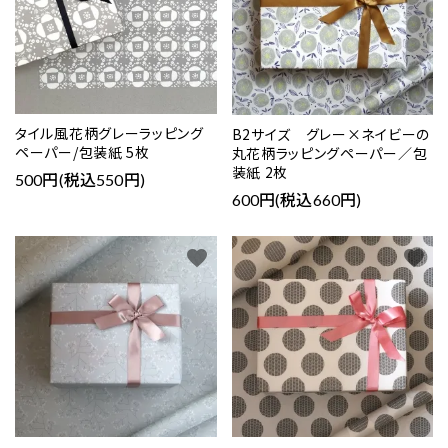
close
タイル風花柄グレーラッピング
B2サイズ グレー×ネイビーの
ペーパー/包装紙 5枚
丸花柄ラッピングペーパー／包
装紙 2枚
キーワード
500円(税込550円)
600円(税込660円)
カテゴリー
favorite
favorite
検索する