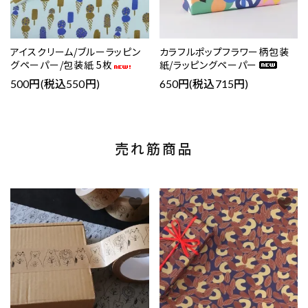
アイスクリーム/ブルーラッピン
カラフルポップフラワー柄包装
グペーパー/包装紙 5枚
紙/ラッピングペーパー
500円(税込550円)
650円(税込715円)
売れ筋商品
favorite
favorite