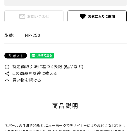
mail_outline
favorite
お問い合わせ
型番:
NP-250
特定商取引法に基づく表記 (返品など)
error_outline
この商品を友達に教える
share
買い物を続ける
undo
商品説明
ネパールの手漉き和紙と、ニューヨークでデザイナーにより現代になじむおし