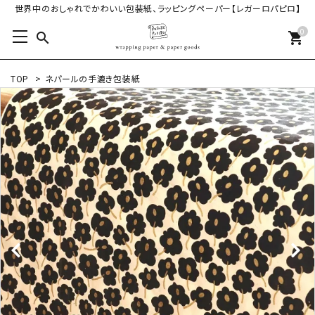
世界中のおしゃれでかわいい包装紙、ラッピングペーパー【レガーロパピロ】
0
search
shopping_cart
TOP
>
ネパールの手漉き包装紙