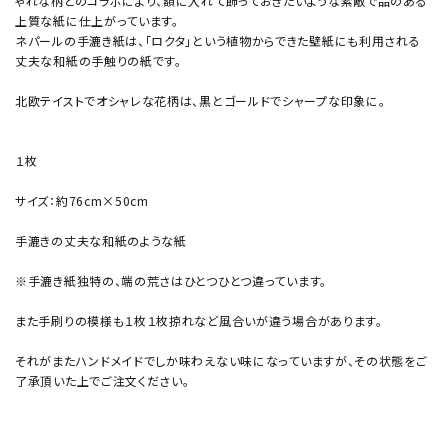
ゃれな柄とのコラボにより、額に入れて飾っておきたいような素敵で品のある
上質な紙に仕上がっています。
ネパールの手漉き紙は、「ロクタ」という植物からできた壁紙にも利用される
丈夫な和紙の手触りの紙です。
北欧テイストでオシャレな花柄は、黒とゴールドでシャープな印象に。
１枚
サイズ：約76cm×50cm
手漉きの丈夫な和紙のような紙
※手漉き紙独特の、端の荒さはひとつひとつ違っています。
また手刷りの模様も１枚１枚掠れなど風合いが違う場合があります。
それがまたハンドメイドでしか味わえない味になっていますが、その状態をご
了承頂いた上でご注文ください。