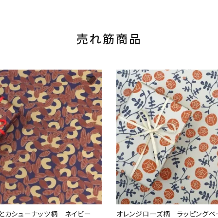
売れ筋商品
favorite
ドとカシューナッツ柄 ネイビー
オレンジローズ柄 ラッピングペ