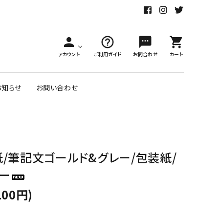
person
help_outline
sms
shopping_cart
アカウント
ご利用ガイド
お問合わせ
カート
お知らせ
お問い合わせ
舗様向大ロット
オリジナル紙雑貨
/筆記文ゴールド&グレー/包装紙/
ー受注生産
ー
面包装紙
アメリカのクリエイター包装紙
100円)
リボン・紐
アウトレットセール