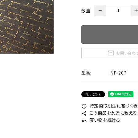
数量
－
mail_outline
お問い合わ
型番:
NP-207
特定商取引法に基づく表記
error_outline
この商品を友達に教える
share
買い物を続ける
undo