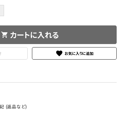
＋
カートに入れる
shopping_cart
favorite
せ
 (返品など)