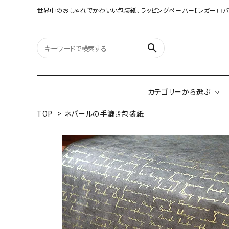
世界中のおしゃれでかわいい包装紙、ラッピングペーパー【レガーロパ
search
カテゴリーから選ぶ
TOP
>
ネパールの手漉き包装紙
オリジナル包装紙
【大判サイズ】オリ
（A3相当サイズ）
ネパールの手漉き包装紙
インドのハンドプリ
ペーパー
ボタニカルダブルサイド包装紙
韓国のデザインペ