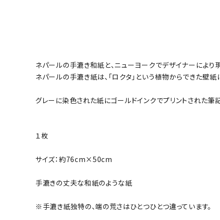
ネパールの手漉き和紙と、ニューヨークでデザイナーにより
ネパールの手漉き紙は、「ロクタ」という植物からできた壁
グレーに染色された紙にゴールドインクでプリントされた筆
１枚
サイズ：約76cm×50cm
手漉きの丈夫な和紙のような紙
※手漉き紙独特の、端の荒さはひとつひとつ違っています。