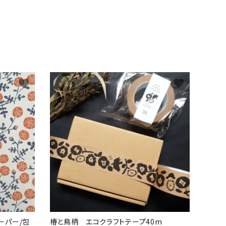
favorite
favorite
ーパー/包
椿と鳥柄 エコクラフトテープ40m