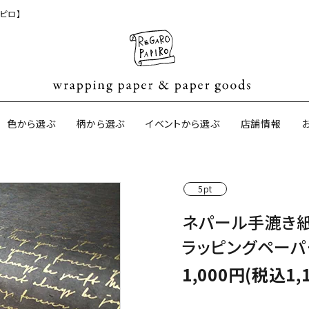
ピロ】
色から選ぶ
柄から選ぶ
イベントから選ぶ
店舗情報
5pt
ジナル包装紙
和紙の包装紙(CAGWA paper)
【BtoB】店
ネパール手漉き紙
サイズオーダ
ラッピングペーパ
ントコットン
イギリスのモダン包装紙
イギリスの両
1,000円(税込1,
ーパー
日本のペーパーブランド
ラッピング用