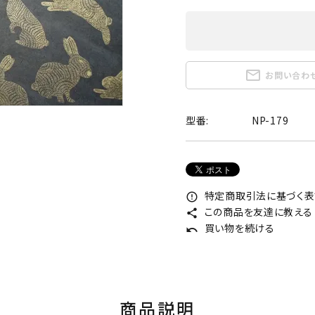
mail_outline
お問い合わ
型番:
NP-179
特定商取引法に基づく表記
error_outline
この商品を友達に教える
share
買い物を続ける
undo
商品説明