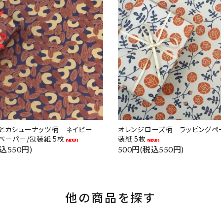
ドとカシューナッツ柄 ネイビー
オレンジローズ柄 ラッピングペ
ペーパー/包装紙 5枚
装紙 5枚
込550円)
500円(税込550円)
他の商品を探す