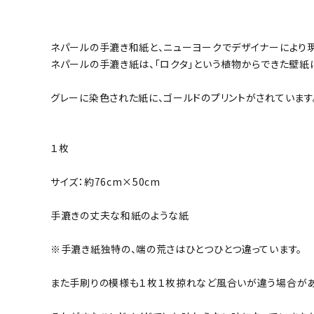
ネパールの手漉き和紙と、ニューヨークでデザイナーにより
ネパールの手漉き紙は、「ロクタ」という植物からできた壁
グレーに染色された紙に、ゴールドのプリントがされています
１枚
サイズ：約76cm×50cm
手漉きの丈夫な和紙のような紙
※手漉き紙独特の、端の荒さはひとつひとつ違っています。
また手刷りの模様も１枚１枚掠れなど風合いが違う場合があ