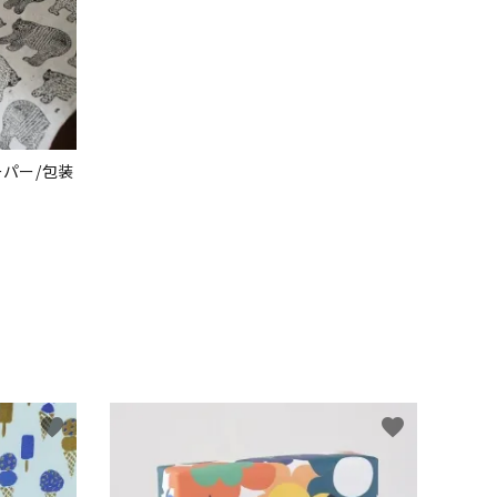
パー/包装
favorite
favorite