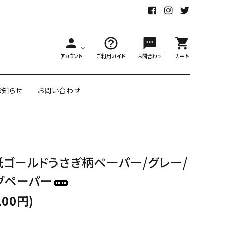
person
help_outline
sms
shopping_cart
アカウント
ご利用ガイド
お問合わせ
カート
お知らせ
お問い合わせ
舗様向大ロット
オリジナル紙雑貨
ゴールドうさぎ柄ペーパー/グレー/
ー受注生産
グペーパー
面包装紙
アメリカのクリエイター包装紙
100円)
リボン・紐
アウトレットセール