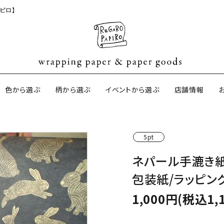
ピロ】
色から選ぶ
柄から選ぶ
イベントから選ぶ
店舗情報
5pt
ジナル包装紙
和紙の包装紙(CAGWA paper)
【BtoB】店
ネパール手漉き紙
サイズオーダ
包装紙/ラッピン
ントコットン
イギリスのモダン包装紙
イギリスの両
1,000円(税込1,
ーパー
日本のペーパーブランド
ラッピング用