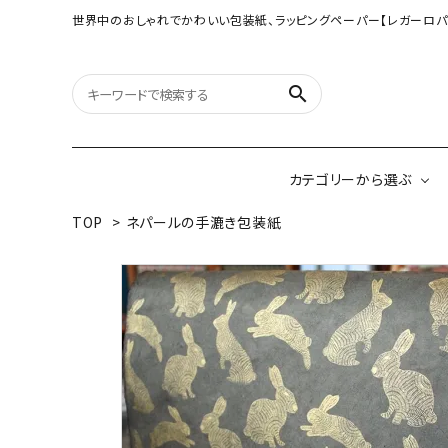
世界中のおしゃれでかわいい包装紙、ラッピングペーパー【レガーロパ
search
カテゴリーから選ぶ
TOP
>
ネパールの手漉き包装紙
オリジナル包装紙
【大判サイズ】オリ
（A3相当サイズ）
ネパールの手漉き包装紙
インドのハンドプリ
ペーパー
ボタニカルダブルサイド包装紙
韓国のデザインペ