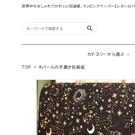
世界中のおしゃれでかわいい包装紙、ラッピングペーパー【レガーロパ
search
カテゴリーから選ぶ
TOP
>
ネパールの手漉き包装紙
オリジナル包装紙
【大判サイズ】オリ
（A3相当サイズ）
ネパールの手漉き包装紙
インドのハンドプリ
ペーパー
ボタニカルダブルサイド包装紙
韓国のデザインペ