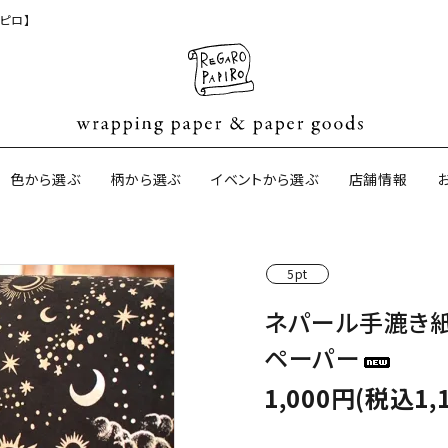
ピロ】
色から選ぶ
柄から選ぶ
イベントから選ぶ
店舗情報
5pt
ジナル包装紙
和紙の包装紙(CAGWA paper)
【BtoB】店
ネパール手漉き紙
サイズオーダ
ペーパー
ントコットン
イギリスのモダン包装紙
イギリスの両
1,000円(税込1,
ーパー
日本のペーパーブランド
ラッピング用