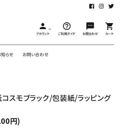
person
help_outline
sms
shopping_cart
アカウント
ご利用ガイド
お問合わせ
カート
お知らせ
お問い合わせ
舗様向大ロット
オリジナル紙雑貨
コスモブラック/包装紙/ラッピング
ー受注生産
面包装紙
アメリカのクリエイター包装紙
100円)
リボン・紐
アウトレットセール