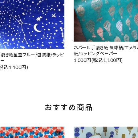
ネパール手漉き紙 気球柄/エメラ
紙/ラッピングペーパー
漉き紙星空ブルー/包装紙/ラッピ
1,000円(税込1,100円)
パー
(税込1,100円)
おすすめ商品
favorite