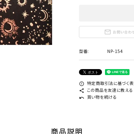
mail_outline
お問い合わ
型番:
NP-154
特定商取引法に基づく表記
error_outline
この商品を友達に教える
share
買い物を続ける
undo
商品説明