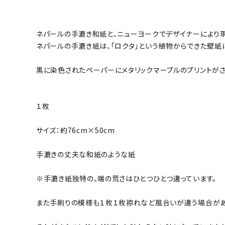
ネパールの手漉き和紙と、ニューヨークでデザイナーにより
ネパールの手漉き紙は、「ロクタ」という植物からできた壁
黒に染色されたペーパーにメタリックマーブルのプリントがさ
１枚
サイズ：約76cm×50cm
手漉きの丈夫な和紙のような紙
※手漉き紙独特の、端の荒さはひとつひとつ違っています。
また手刷りの模様も１枚１枚掠れなど風合いが違う場合があ