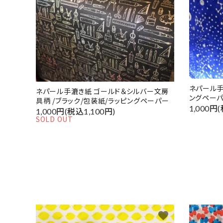
ネパール手
ネパール手漉き紙 ゴールド＆シルバー文房
ングペー
具柄 /ブラック/包装紙/ラッピングペーパー
1,000円
1,000円(税込1,100円)
SOLD OUT
favorite