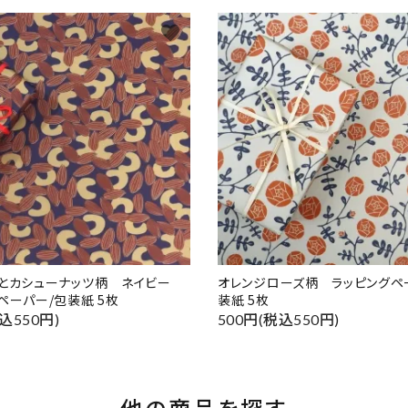
favorite
ドとカシューナッツ柄 ネイビー
オレンジローズ柄 ラッピングペ
ペーパー/包装紙 5枚
装紙 5枚
込550円)
500円(税込550円)
他の商品を探す