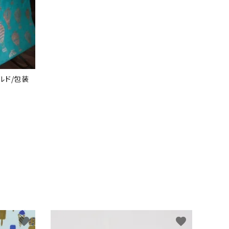
ルド/包装
favorite
favorite