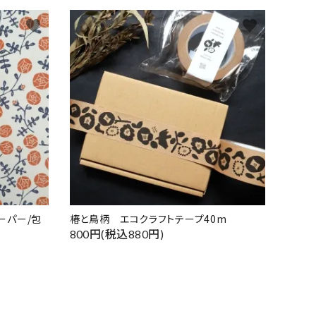
favorite
favorite
ーパー/包
椿と鳥柄 エコクラフトテープ40m
800円(税込880円)