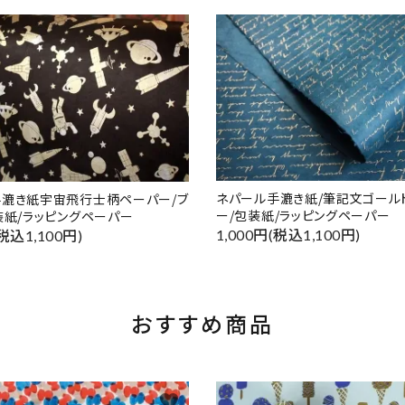
ネパール手漉き紙/筆記文ゴール
手漉き紙宇宙飛行士柄ペーパー/ブ
ー/包装紙/ラッピングペーパー
装紙/ラッピングペーパー
1,000円(税込1,100円)
(税込1,100円)
おすすめ商品
favorite