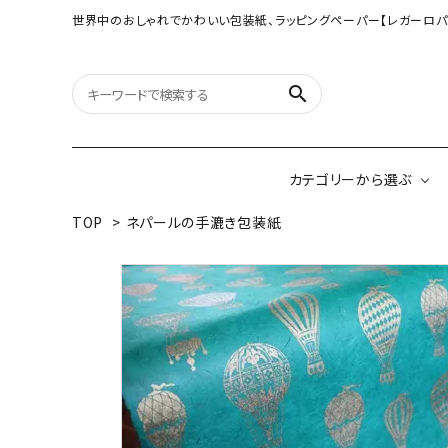
世界中のおしゃれでかわいい包装紙、ラッピングペーパー【レガーロパ
search
カテゴリーから選ぶ
TOP
>
ネパールの手漉き包装紙
オリジナル包装紙
【大判サイズ】オリ
（A3相当サイズ）
ネパールの手漉き包装紙
インドのハンドプリ
ペーパー
ボタニカルダブルサイド包装紙
韓国のデザインペ