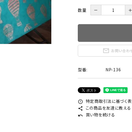
数量
－
mail_outline
お問い合わ
型番:
NP-136
特定商取引法に基づく表記
error_outline
この商品を友達に教える
share
買い物を続ける
undo