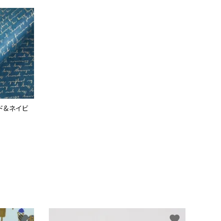
ド&ネイビ
favorite
favorite