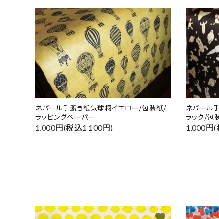
ネパール手漉き紙気球柄イエロー/包装紙/
ネパール
ラッピングペーパー
ラック/包
1,000円(税込1,100円)
1,000円
favorite