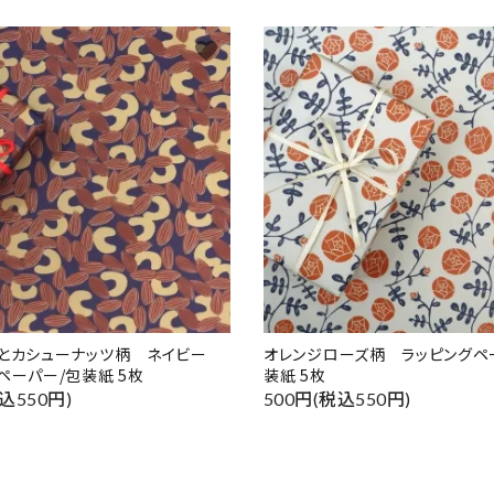
favorite
ドとカシューナッツ柄 ネイビー
オレンジローズ柄 ラッピングペ
ペーパー/包装紙 5枚
装紙 5枚
込550円)
500円(税込550円)