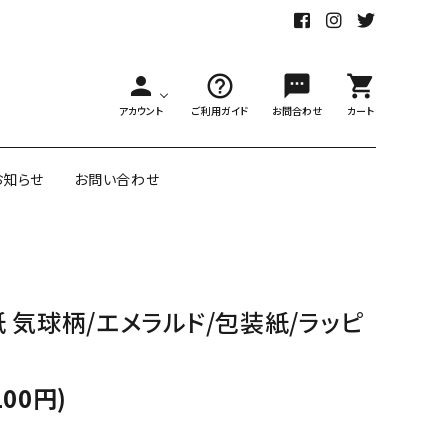
person
help_outline
sms
shopping_cart
アカウント
ご利用ガイド
お問合わせ
カート
お知らせ
お問い合わせ
舗様向大ロット
オリジナル紙雑貨
 気球柄/エメラルド/包装紙/ラッピ
ー受注生産
面包装紙
アメリカのクリエイター包装紙
100円)
リボン・紐
アウトレットセール