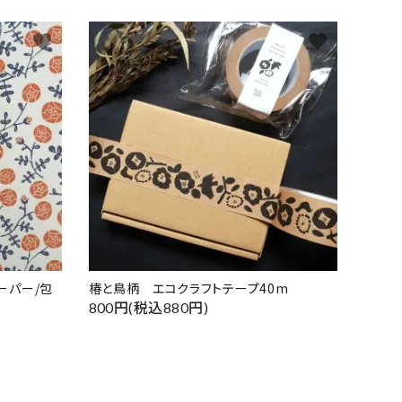
favorite
favorite
ーパー/包
椿と鳥柄 エコクラフトテープ40m
800円(税込880円)