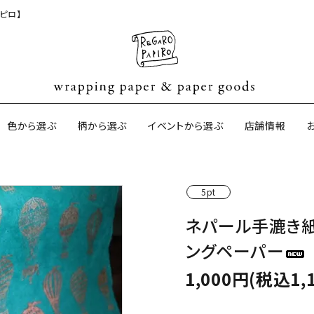
ピロ】
色から選ぶ
柄から選ぶ
イベントから選ぶ
店舗情報
5pt
ジナル包装紙
和紙の包装紙(CAGWA paper)
【BtoB】店
ネパール手漉き紙
サイズオーダ
ングペーパー
ントコットン
イギリスのモダン包装紙
イギリスの両
1,000円(税込1,
ーパー
日本のペーパーブランド
ラッピング用