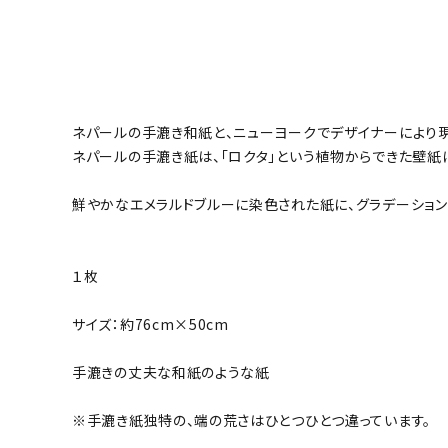
ネパールの手漉き和紙と、ニューヨークでデザイナーにより
ネパールの手漉き紙は、「ロクタ」という植物からできた壁
鮮やかなエメラルドブルーに染色された紙に、グラデーション
１枚
サイズ：約76cm×50cm
手漉きの丈夫な和紙のような紙
※手漉き紙独特の、端の荒さはひとつひとつ違っています。