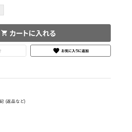
＋
カートに入れる
shopping_cart
favorite
せ
 (返品など)