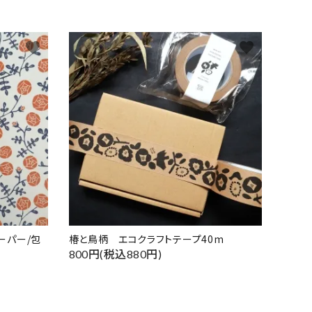
favorite
favorite
ーパー/包
椿と鳥柄 エコクラフトテープ40m
800円(税込880円)