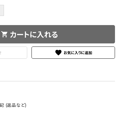
＋
カートに入れる
shopping_cart
favorite
せ
 (返品など)