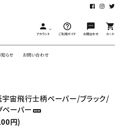
person
help_outline
sms
shopping_cart
アカウント
ご利用ガイド
お問合わせ
カート
お知らせ
お問い合わせ
舗様向大ロット
オリジナル紙雑貨
宇宙飛行士柄ペーパー/ブラック/
ー受注生産
グペーパー
面包装紙
アメリカのクリエイター包装紙
100円)
リボン・紐
アウトレットセール