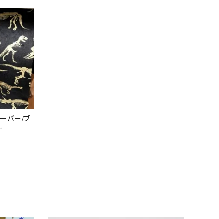
ーパー/ブ
ー