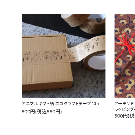
favorite
アニマルギフト柄 エコクラフトテープ40m
アーモン
ラッピング
800円(税込880円)
500円(税