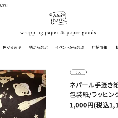
ピロ】
色から選ぶ
柄から選ぶ
イベントから選ぶ
店舗情報
5pt
ジナル包装紙
和紙の包装紙(CAGWA paper)
【BtoB】店
ネパール手漉き紙
サイズオーダ
包装紙/ラッピン
ントコットン
イギリスのモダン包装紙
イギリスの両
1,000円(税込1,
ーパー
日本のペーパーブランド
ラッピング用