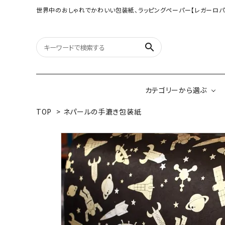
世界中のおしゃれでかわいい包装紙、ラッピングペーパー【レガーロパ
search
カテゴリーから選ぶ
TOP
>
ネパールの手漉き包装紙
オリジナル包装紙
【大判サイズ】オリ
（A3相当サイズ）
ネパールの手漉き包装紙
インドのハンドプリ
ペーパー
ボタニカルダブルサイド包装紙
韓国のデザインペ