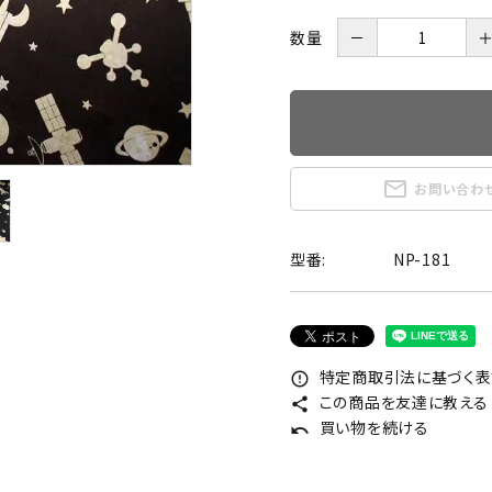
数量
－
mail_outline
お問い合わ
型番:
NP-181
特定商取引法に基づく表記
error_outline
この商品を友達に教える
share
買い物を続ける
undo