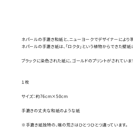
ネパールの手漉き和紙と、ニューヨークでデザイナーにより
ネパールの手漉き紙は、「ロクタ」という植物からできた壁
ブラックに染色された紙に、ゴールドのプリントがされていま
１枚
サイズ：約76cm×50cm
手漉きの丈夫な和紙のような紙
※手漉き紙独特の、端の荒さはひとつひとつ違っています。