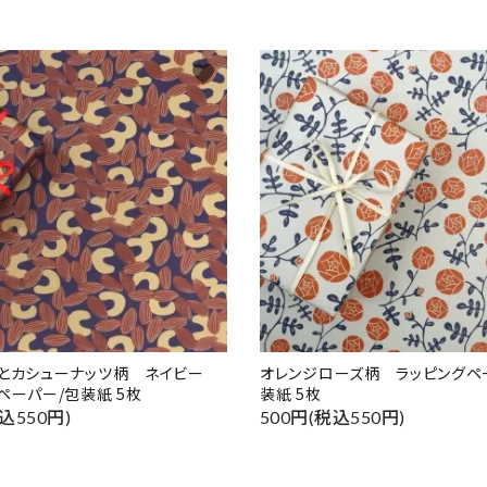
favorite
ドとカシューナッツ柄 ネイビー
オレンジローズ柄 ラッピングペ
ペーパー/包装紙 5枚
装紙 5枚
込550円)
500円(税込550円)