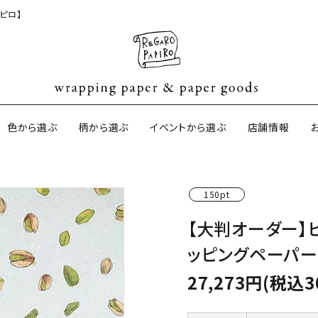
ピロ】
色から選ぶ
柄から選ぶ
イベントから選ぶ
店舗情報
150pt
ジナル包装紙
和紙の包装紙(CAGWA paper)
【BtoB】店
【大判オーダー】
サイズオーダ
ッピングペーパー 
ントコットン
イギリスのモダン包装紙
イギリスの両
27,273円(税込3
ーパー
日本のペーパーブランド
ラッピング用