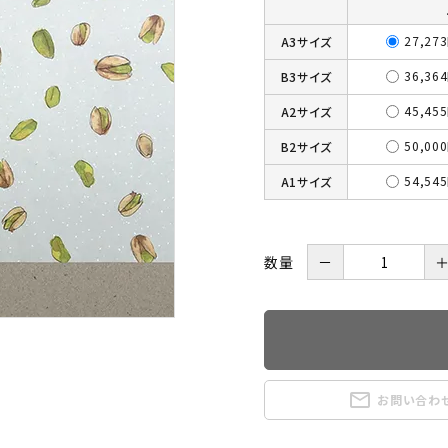
27,27
A3サイズ
36,36
B3サイズ
45,45
A2サイズ
50,00
B2サイズ
54,54
A1サイズ
数量
－
mail_outline
お問い合わ