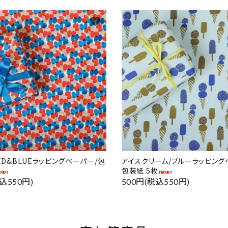
favorite
RED&BLUEラッピングペーパー/包
アイスクリーム/ブルーラッピング
包装紙 5枚
込550円)
500円(税込550円)