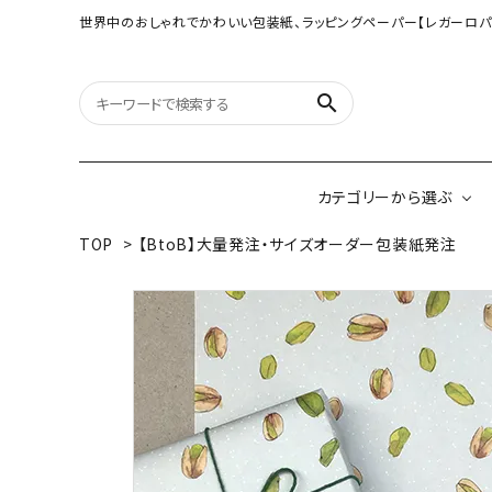
世界中のおしゃれでかわいい包装紙、ラッピングペーパー【レガーロパ
search
カテゴリーから選ぶ
TOP
>
【BtoB】大量発注・サイズオーダー包装紙発注
オリジナル包装紙
【大判サイズ】オリ
（A3相当サイズ）
ネパールの手漉き包装紙
インドのハンドプリ
ペーパー
ボタニカルダブルサイド包装紙
韓国のデザインペ