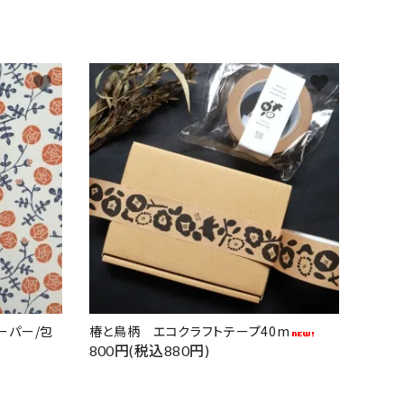
favorite
favorite
ーパー/包
椿と鳥柄 エコクラフトテープ40m
800円(税込880円)