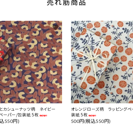
売れ筋商品
favorite
ドとカシューナッツ柄 ネイビー
オレンジローズ柄 ラッピングペ
ペーパー/包装紙 5枚
装紙 5枚
込550円)
500円(税込550円)