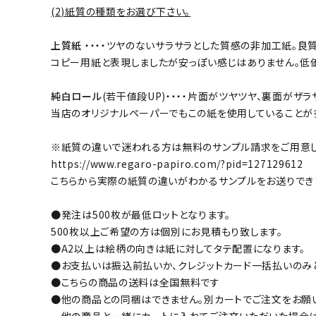
(2)紙質の種類をお選び下さい。
上質紙
・・・・ツヤのないサラサラとした質感の非加工紙。
コピー用紙と表現しましたが安っぽい感じはありません。低
純白ロール
(若干値段UP)・・・・片面がツヤツヤ、裏面が
当店のオリジナルペーパーでもこの紙を使用していることが
※紙質の違いで迷われる方は無料のサンプル請求をご用意し
https://www.regaro-papiro.com/?pid=127129612
こちらから実際の紙質の違いがわかるサンプルをお送りでき
●発注は500枚が最低ロットとなります。
500枚以上ご希望の方は個別にお見積もり致します。
●A2以上は絵柄の向きは紙に対してタテ配置になります。
●お支払いは振込前払いか、クレジットカード一括払いのみ
●こちらの商品の送料は全国無料です
●他の商品との同梱はできません。別カートでご注文をお願
他の商品と一緒にカートに入れてご注文いただいた場合は