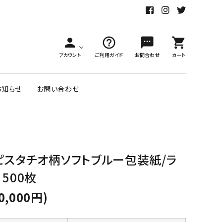
person
help_outline
sms
shopping_cart
アカウント
ご利用ガイド
お問合わせ
カート
お知らせ
お問い合わせ
舗様向大ロット
オリジナル紙雑貨
ピスタチオ柄ソフトブルー包装紙/ラ
ー受注生産
500枚
面包装紙
アメリカのクリエイター包装紙
0,000円)
リボン・紐
アウトレットセール