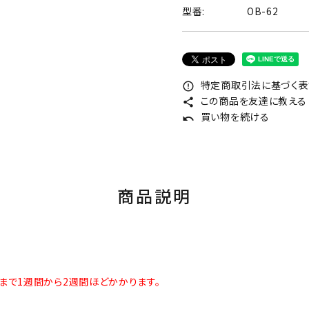
型番:
OB-62
特定商取引法に基づく表記
error_outline
この商品を友達に教える
share
買い物を続ける
undo
商品説明
まで1週間から2週間ほどかかります。