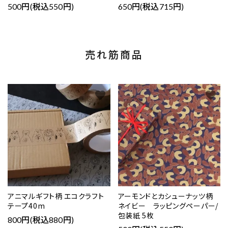
500円(税込550円)
650円(税込715円)
売れ筋商品
favorite
favorite
アニマルギフト柄 エコクラフト
アーモンドとカシューナッツ柄
テープ40m
ネイビー ラッピングペーパー/
包装紙 5枚
800円(税込880円)