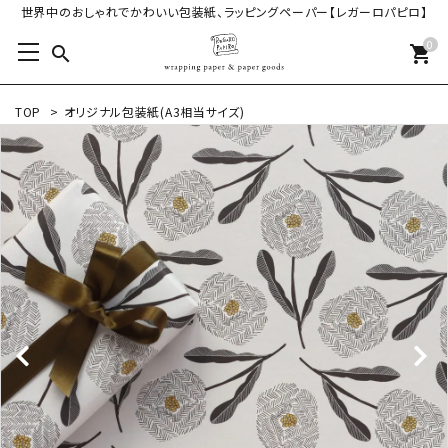
世界中のおしゃれでかわいい包装紙、ラッピングペーパー【レガーロパピロ】
0
search
shopping_cart
TOP
>
オリジナル包装紙(A3相当サイズ)