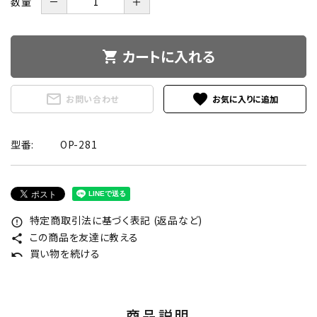
数量
－
＋
カートに入れる
shopping_cart
mail_outline
favorite
お問い合わせ
型番:
OP-281
特定商取引法に基づく表記 (返品など)
error_outline
この商品を友達に教える
share
買い物を続ける
undo
商品説明