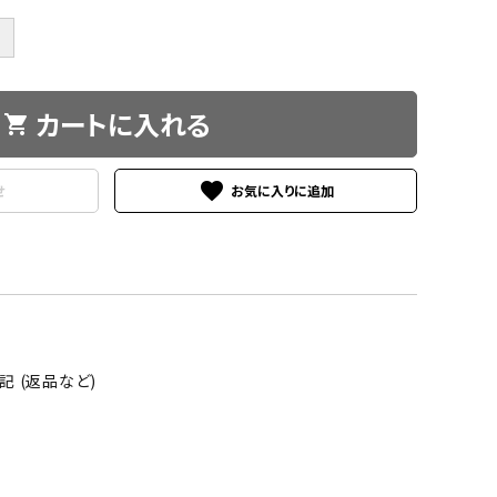
＋
カートに入れる
shopping_cart
favorite
せ
 (返品など)