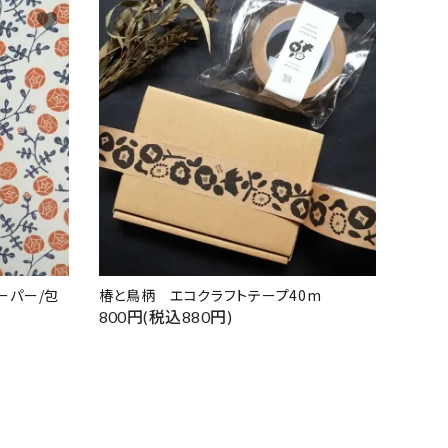
favorite
favorite
ーパー/包
椿と鳥柄 エコクラフトテープ40m
800円(税込880円)