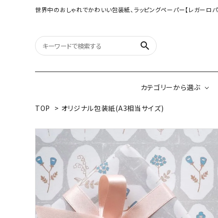
世界中のおしゃれでかわいい包装紙、ラッピングペーパー【レガーロパ
search
カテゴリーから選ぶ
TOP
>
オリジナル包装紙(A3相当サイズ)
オリジナル包装紙
【大判サイズ】オリ
（A3相当サイズ）
ネパールの手漉き包装紙
インドのハンドプリ
ペーパー
ボタニカルダブルサイド包装紙
韓国のデザインペ