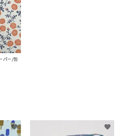
ーパー/包
favorite
favorite