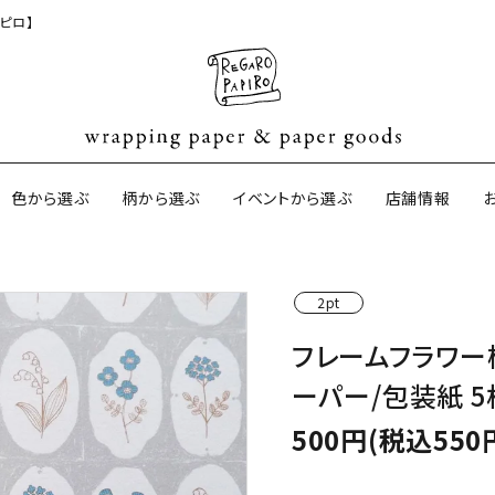
ピロ】
色から選ぶ
柄から選ぶ
イベントから選ぶ
店舗情報
2pt
ジナル包装紙
和紙の包装紙(CAGWA paper)
【BtoB】店
フレームフラワー
サイズオーダ
ーパー/包装紙 5
ントコットン
イギリスのモダン包装紙
イギリスの両
500円(税込550
ーパー
日本のペーパーブランド
ラッピング用