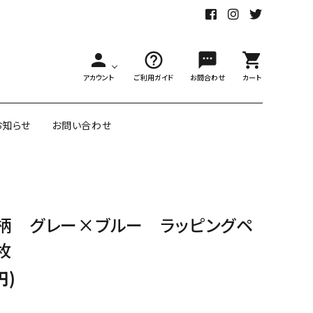
person
help_outline
sms
shopping_cart
アカウント
ご利用ガイド
お問合わせ
カート
お知らせ
お問い合わせ
舗様向大ロット
オリジナル紙雑貨
柄 グレー×ブルー ラッピングペ
ー受注生産
枚
面包装紙
アメリカのクリエイター包装紙
円)
リボン・紐
アウトレットセール