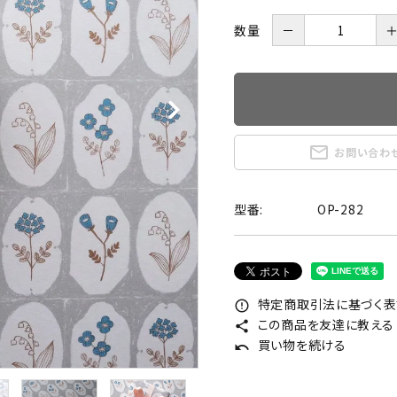
数量
－
mail_outline
お問い合わ
型番:
OP-282
特定商取引法に基づく表記
error_outline
この商品を友達に教える
share
買い物を続ける
undo