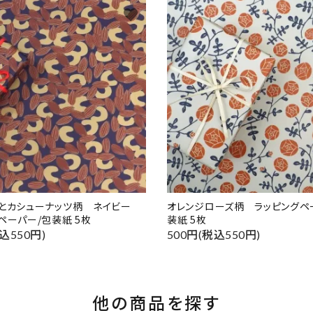
favorite
ドとカシューナッツ柄 ネイビー
オレンジローズ柄 ラッピングペ
ペーパー/包装紙 5枚
装紙 5枚
込550円)
500円(税込550円)
他の商品を探す