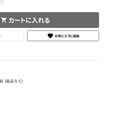
カートに入れる
shopping_cart
favorite
せ
 (返品など)