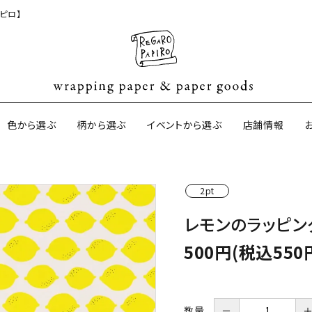
ピロ】
色から選ぶ
柄から選ぶ
イベントから選ぶ
店舗情報
2pt
ジナル包装紙
和紙の包装紙(CAGWA paper)
【BtoB】店
レモンのラッピン
サイズオーダ
ントコットン
イギリスのモダン包装紙
イギリスの両
500円(税込550
ーパー
日本のペーパーブランド
ラッピング用
数量
－