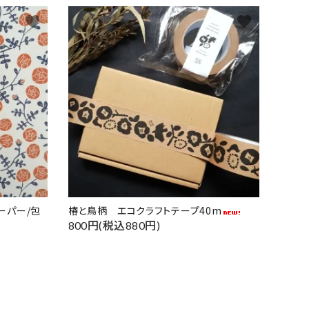
favorite
favorite
ーパー/包
椿と鳥柄 エコクラフトテープ40m
800円(税込880円)