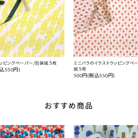
ッピングペーパー/包装紙 5枚
ミニバラのイラストラッピングペ
紙 5枚
込550円)
500円(税込550円)
おすすめ商品
favorite