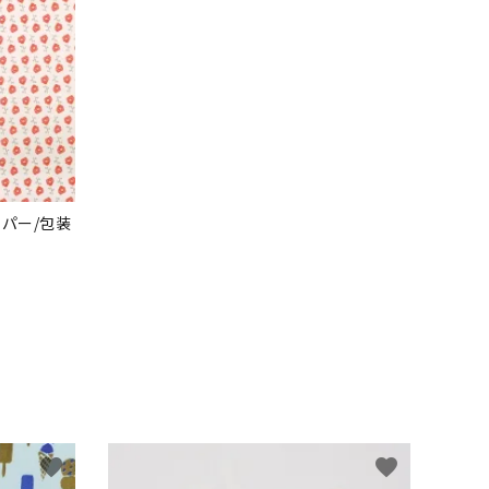
ーパー/包装
favorite
favorite