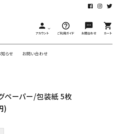
person
help_outline
sms
shopping_cart
アカウント
ご利用ガイド
お問合わせ
カート
お知らせ
お問い合わせ
舗様向大ロット
オリジナル紙雑貨
グペーパー/包装紙 5枚
ー受注生産
面包装紙
アメリカのクリエイター包装紙
円)
リボン・紐
アウトレットセール
＋