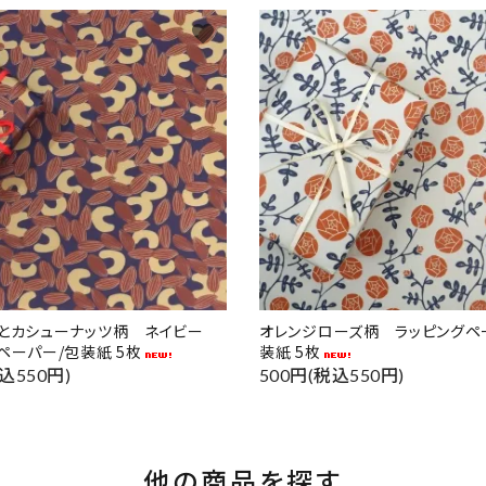
favorite
ドとカシューナッツ柄 ネイビー
オレンジローズ柄 ラッピングペ
ペーパー/包装紙 5枚
装紙 5枚
込550円)
500円(税込550円)
他の商品を探す