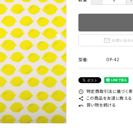
mail_outline
お問い合わ
型番:
OP-42
特定商取引法に基づく表記
error_outline
この商品を友達に教える
share
買い物を続ける
undo