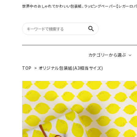
世界中のおしゃれでかわいい包装紙、ラッピングペーパー【レガーロパ
search
カテゴリーから選ぶ
TOP
>
オリジナル包装紙(A3相当サイズ)
オリジナル包装紙
【大判サイズ】オリ
（A3相当サイズ）
ネパールの手漉き包装紙
インドのハンドプリ
ペーパー
ボタニカルダブルサイド包装紙
韓国のデザインペ