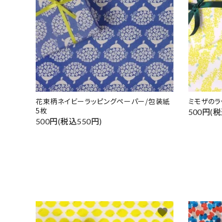
花束柄ネイビーラッピングペーパー/包装紙
ミモザのラ
5枚
500円(税
500円(税込550円)
favorite