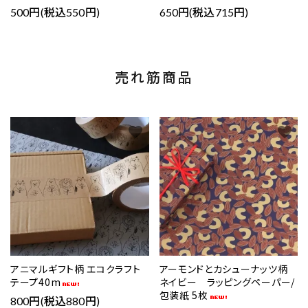
500円(税込550円)
650円(税込715円)
売れ筋商品
favorite
favorite
アニマルギフト柄 エコクラフト
アーモンドとカシューナッツ柄
テープ40m
ネイビー ラッピングペーパー/
包装紙 5枚
800円(税込880円)