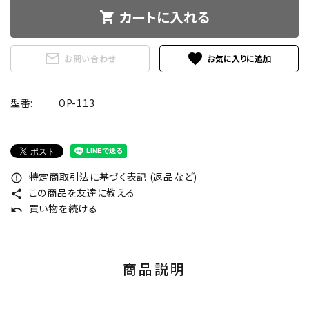
カートに入れる
shopping_cart
mail_outline
favorite
お問い合わせ
型番:
OP-113
特定商取引法に基づく表記 (返品など)
error_outline
この商品を友達に教える
share
買い物を続ける
undo
商品説明