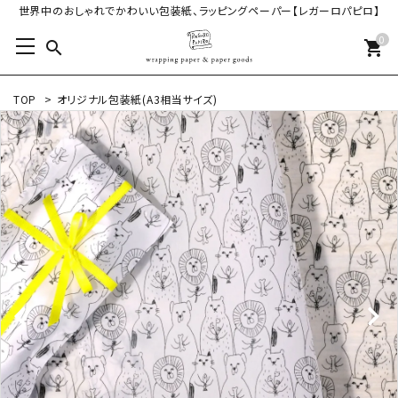
世界中のおしゃれでかわいい包装紙、ラッピングペーパー【レガーロパピロ】
0
search
shopping_cart
TOP
>
オリジナル包装紙(A3相当サイズ)