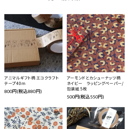
favorite
favorite
アニマルギフト柄 エコクラフト
アーモンドとカシューナッツ柄
テープ40m
ネイビー ラッピングペーパー/
包装紙 5枚
800円(税込880円)
500円(税込550円)
favorite
favorite