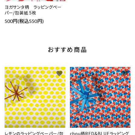
ヨガサンタ柄 ラッピングペー
パー/包装紙 5枚
500円(税込550円)
おすすめ商品
favorite
favorite
レモンのラッピングペーパー/包
chou柄RED&BLUEラッピング