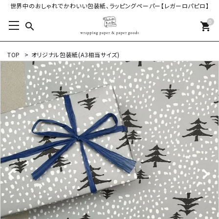
世界中のおしゃれでかわいい包装紙、ラッピングペーパー【レガーロパピロ】
0
search
shopping_cart
TOP
>
オリジナル包装紙(A3相当サイズ)