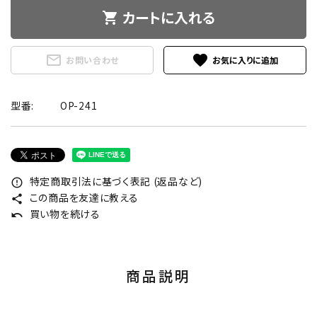
カートに入れる
shopping_cart
mail_outline
favorite
お問い合わせ
型番:
OP-241
特定商取引法に基づく表記 (返品など)
error_outline
この商品を友達に教える
share
買い物を続ける
undo
商品説明