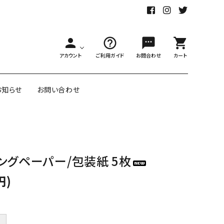
person
help_outline
sms
shopping_cart
アカウント
ご利用ガイド
お問合わせ
カート
お知らせ
お問い合わせ
舗様向大ロット
オリジナル紙雑貨
ングペーパー/包装紙 5枚
ー受注生産
面包装紙
アメリカのクリエイター包装紙
円)
リボン・紐
アウトレットセール
＋