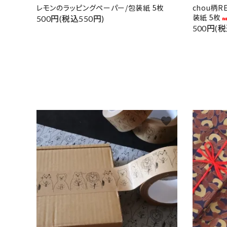
レモンのラッピングペーパー/包装紙 5枚
chou柄
装紙 5枚
500円(税込550円)
500円(税
favorite