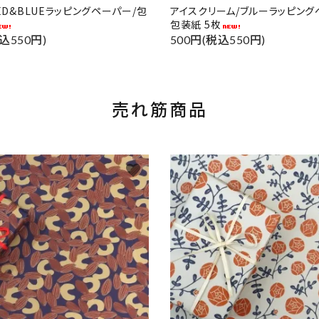
RED&BLUEラッピングペーパー/包
アイスクリーム/ブルーラッピング
包装紙 5枚
込550円)
500円(税込550円)
売れ筋商品
favorite