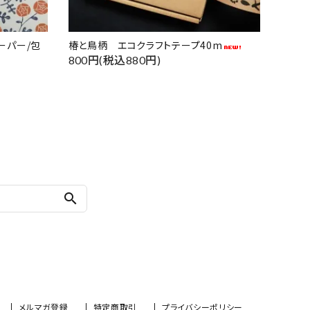
ーパー/包
椿と鳥柄 エコクラフトテープ40m
800円(税込880円)
search
メルマガ登録
特定商取引
プライバシーポリシー