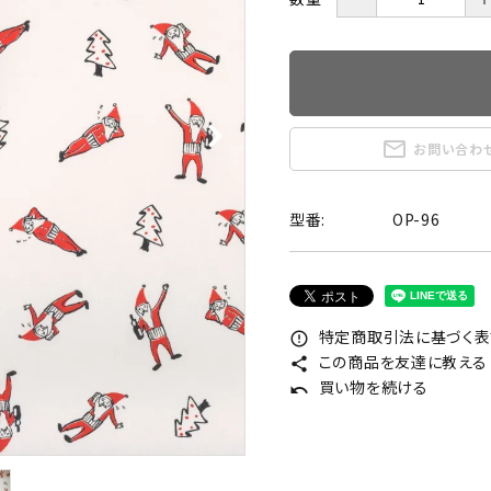
mail_outline
お問い合わ
型番:
OP-96
特定商取引法に基づく表記
error_outline
この商品を友達に教える
share
買い物を続ける
undo