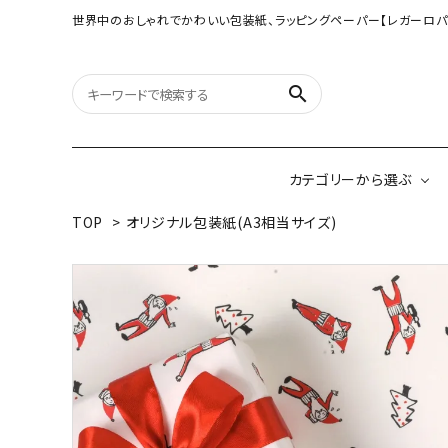
世界中のおしゃれでかわいい包装紙、ラッピングペーパー【レガーロパ
search
カテゴリーから選ぶ
TOP
>
オリジナル包装紙(A3相当サイズ)
オリジナル包装紙
【大判サイズ】オリ
（A3相当サイズ）
ネパールの手漉き包装紙
インドのハンドプリ
ペーパー
ボタニカルダブルサイド包装紙
韓国のデザインペ