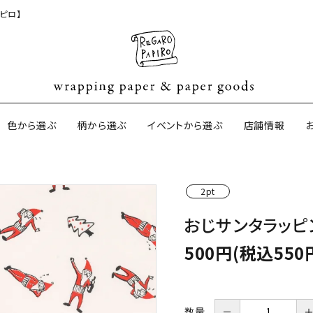
ピロ】
色から選ぶ
柄から選ぶ
イベントから選ぶ
店舗情報
2pt
ジナル包装紙
和紙の包装紙(CAGWA paper)
【BtoB】店
おじサンタラッピ
サイズオーダ
ントコットン
イギリスのモダン包装紙
イギリスの両
500円(税込550
ーパー
日本のペーパーブランド
ラッピング用
数量
－