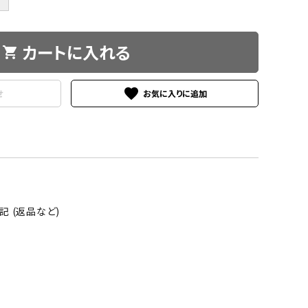
カートに入れる
shopping_cart
favorite
せ
 (返品など)