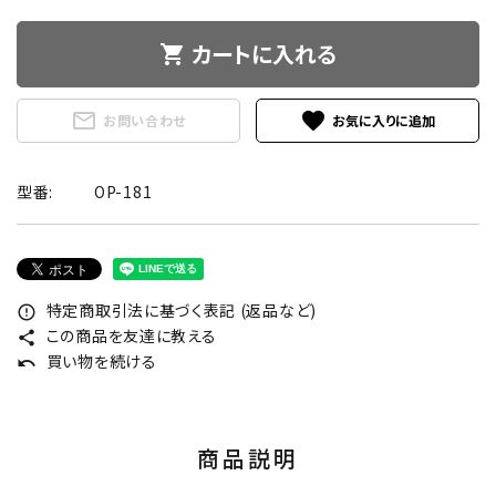
カートに入れる
shopping_cart
mail_outline
favorite
お問い合わせ
型番:
OP-181
特定商取引法に基づく表記 (返品など)
error_outline
この商品を友達に教える
share
買い物を続ける
undo
商品説明