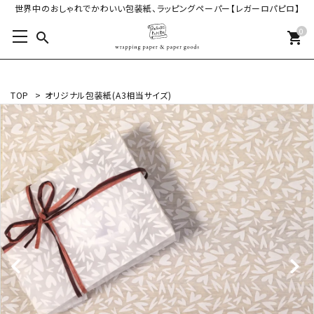
世界中のおしゃれでかわいい包装紙、ラッピングペーパー【レガーロパピロ】
0
search
shopping_cart
TOP
>
オリジナル包装紙(A3相当サイズ)