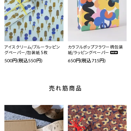
アイスクリーム/ブルーラッピン
カラフルポップフラワー柄包装
グペーパー/包装紙 5枚
紙/ラッピングペーパー
500円(税込550円)
650円(税込715円)
売れ筋商品
favorite
favorite