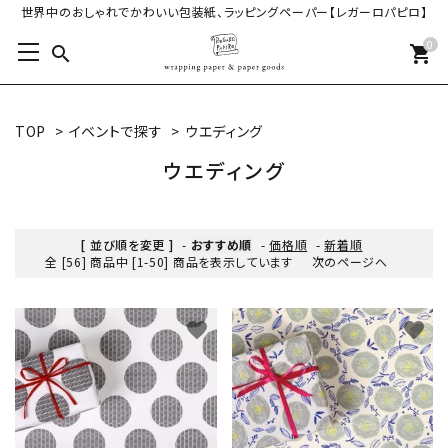
世界中のおしゃれでかわいい包装紙、ラッピングペーパー【レガーロパピロ】
0
search
shopping_cart
TOP
>
イベントで探す
>
ウエディング
ウエディング
[ 並び順を変更 ]
-
おすすめ順
-
価格順
-
新着順
全 [56] 商品中 [1-50] 商品を表示しています
次のページへ
favorite
favorite