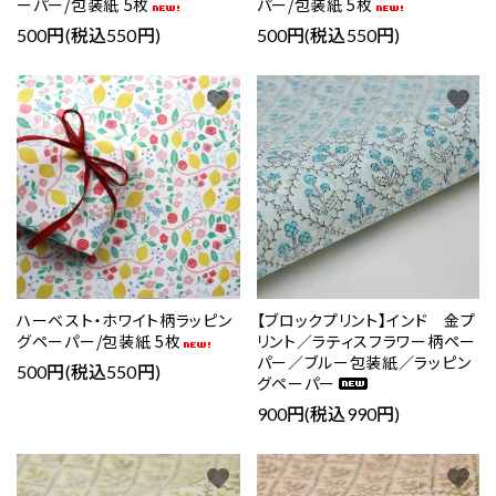
ーパー/包装紙 5枚
パー/包装紙 5枚
500円(税込550円)
500円(税込550円)
favorite
favorite
ハーベスト・ホワイト柄ラッピン
【ブロックプリント】インド 金プ
グペーパー/包装紙 5枚
リント／ラティスフラワー柄ペー
パー／ブルー包装紙／ラッピン
500円(税込550円)
グペーパー
900円(税込990円)
favorite
favorite