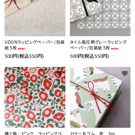
UDONラッピングペーパー/包装
タイル風花柄グレーラッピング
紙 5枚
ペーパー/包装紙 5枚
500円(税込550円)
500円(税込550円)
favorite
favorite
椿と鳥／ピンク ラッピングペ
カラー丸ゴム 赤 3m