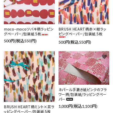
moco-mocoツバキ柄ラッピン
BRUSH HEART柄赤×紺ラッ
グペーパー/包装紙 5枚
ピングペーパー/包装紙 5枚
500円(税込550円)
500円(税込550円)
favorite
favorite
ネパール手漉き紙ピンクのフラ
ワー柄/包装紙/ラッピングペー
パー
1,000円(税込1,100円)
BRUSH HEART柄ミント×茶ラ
ッピングペーパー/包装紙 5枚