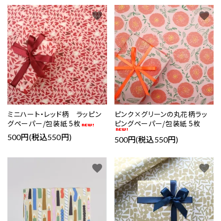
favorite
favorite
ミニハート・レッド柄 ラッピン
ピンク×グリーンの丸花柄ラッ
グペーパー/包装紙 5枚
ピングペーパー/包装紙 5枚
500円(税込550円)
500円(税込550円)
favorite
favorite