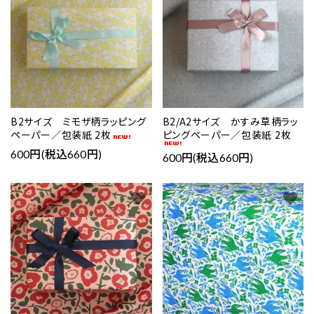
close
B2サイズ ミモザ柄ラッピング
B2/A2サイズ かすみ草柄ラッ
ペーパー／包装紙 2枚
ピングペーパー／包装紙 2枚
キーワード
600円(税込660円)
600円(税込660円)
favorite
favorite
カテゴリー
検索する