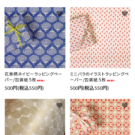
favorite
favorite
花束柄ネイビーラッピングペー
ミニバラのイラストラッピングペ
パー/包装紙 5枚
ーパー/包装紙 5枚
500円(税込550円)
500円(税込550円)
favorite
favorite