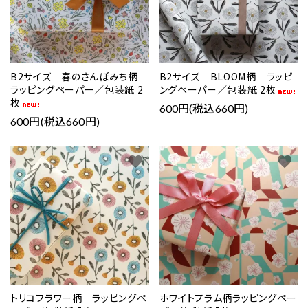
B2サイズ 春のさんぽみち柄
B2サイズ BLOOM柄 ラッピ
ラッピングペーパー／包装紙 2
ングペーパー／包装紙 2枚
枚
600円(税込660円)
600円(税込660円)
favorite
favorite
トリコフラワー柄 ラッピングペ
ホワイトプラム柄ラッピングペー