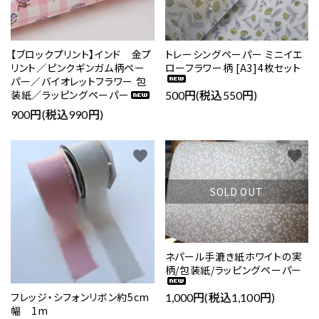
【ブロックプリント】インド 金プ
トレーシングペーパー ミニイエ
リント／ピンクギンガム柄ペー
ローフラワー柄 [A3]4枚セット
パー／バイオレットフラワー 包
装紙／ラッピングペーパー
500円(税込550円)
900円(税込990円)
favorite
favorite
SOLD OUT
ネパール手漉き紙ホワイトの実
柄/包装紙/ラッピングペーパー
フレッジ・シフォンリボン約5cm
1,000円(税込1,100円)
幅 1m