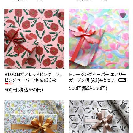
favorite
favorite
BLOOM柄／レッドピンク ラッ
トレーシングペーパー エアリー
ピングペーパー/包装紙 5枚
ガーデン柄 [A3]4枚セット
500円(税込550円)
500円(税込550円)
favorite
favorite