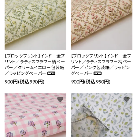
【ブロックプリント】インド 金プ
【ブロックプリント】インド 金プ
リント／ラティスフラワー柄ペー
リント／ラティスフラワー柄ペー
パー／クリームイエロー包装紙
パー／ピンク包装紙／ラッピン
／ラッピングペーパー
グペーパー
900円(税込990円)
900円(税込990円)
favorite
favorite