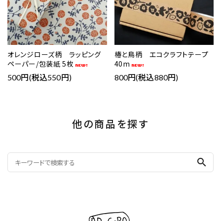
オレンジローズ柄 ラッピング
椿と鳥柄 エコクラフトテープ
ペーパー/包装紙 5枚
40m
500円(税込550円)
800円(税込880円)
他の商品を探す
search