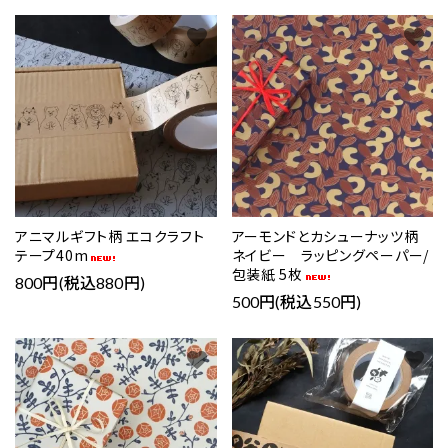
favorite
favorite
アニマルギフト柄 エコクラフト
アーモンドとカシューナッツ柄
テープ40m
ネイビー ラッピングペーパー/
包装紙 5枚
800円(税込880円)
500円(税込550円)
favorite
favorite