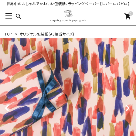
世界中のおしゃれでかわいい包装紙、ラッピングペーパー【レガーロパピロ】
0
search
shopping_cart
TOP
>
オリジナル包装紙(A3相当サイズ)