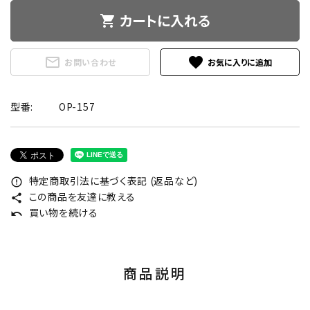
カートに入れる
shopping_cart
mail_outline
favorite
お問い合わせ
型番:
OP-157
特定商取引法に基づく表記 (返品など)
error_outline
この商品を友達に教える
share
買い物を続ける
undo
商品説明