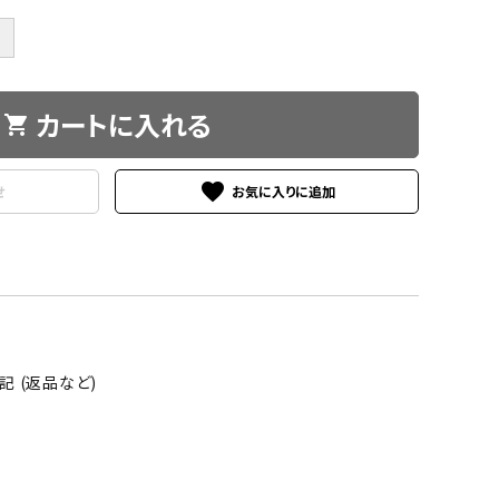
＋
カートに入れる
shopping_cart
favorite
せ
 (返品など)