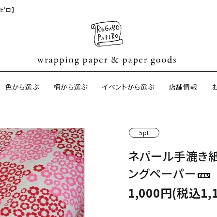
ピロ】
色から選ぶ
柄から選ぶ
イベントから選ぶ
店舗情報
5pt
ジナル包装紙
和紙の包装紙(CAGWA paper)
【BtoB】店
ネパール手漉き紙
サイズオーダ
ングペーパー
ントコットン
イギリスのモダン包装紙
イギリスの両
1,000円(税込1,
ーパー
日本のペーパーブランド
ラッピング用