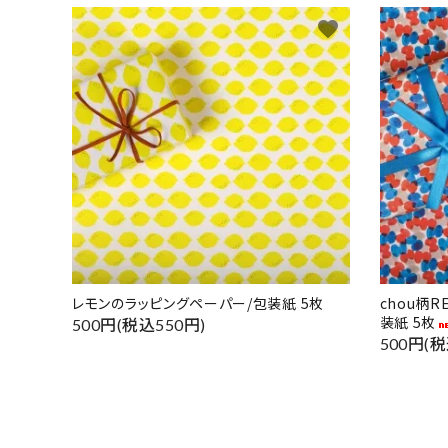
favorite
レモンのラッピングペーパー/包装紙 5枚
chou柄
装紙 5枚
500円(税込550円)
500円(税