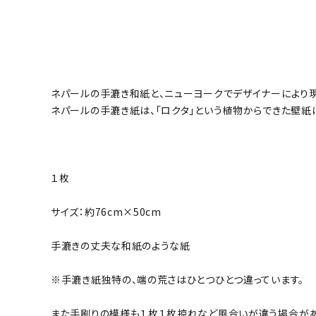
ネパールの手漉き和紙と、ニューヨークでデザイナーにより
ネパールの手漉き紙は、「ロクタ」という植物からできた壁
１枚
サイズ：約76cm×50cm
手漉きの丈夫な和紙のような紙
※手漉き紙独特の、端の荒さはひとつひとつ違っています。
また手刷りの模様も１枚１枚掠れなど風合いが違う場合があ