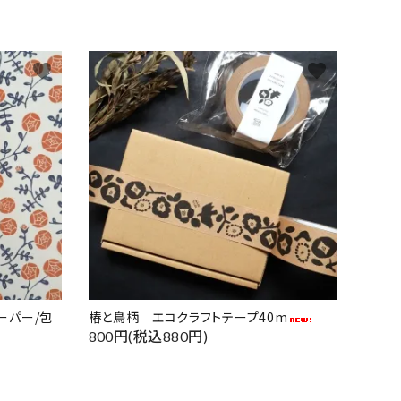
favorite
favorite
ーパー/包
椿と鳥柄 エコクラフトテープ40m
800円(税込880円)