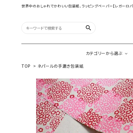
世界中のおしゃれでかわいい包装紙、ラッピングペーパー【レガーロパ
search
カテゴリーから選ぶ
TOP
>
ネパールの手漉き包装紙
オリジナル包装紙
【大判サイズ】オリ
（A3相当サイズ）
ネパールの手漉き包装紙
インドのハンドプリ
ペーパー
ボタニカルダブルサイド包装紙
韓国のデザインペ