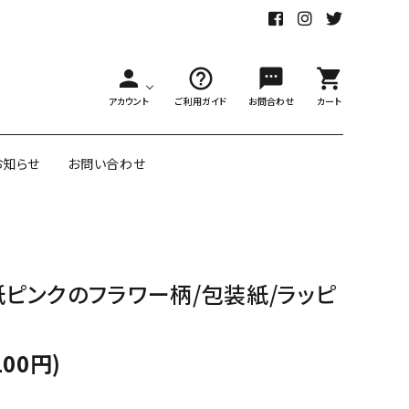
person
help_outline
sms
shopping_cart
アカウント
ご利用ガイド
お問合わせ
カート
お知らせ
お問い合わせ
舗様向大ロット
オリジナル紙雑貨
ピンクのフラワー柄/包装紙/ラッピ
ー受注生産
面包装紙
アメリカのクリエイター包装紙
100円)
リボン・紐
アウトレットセール