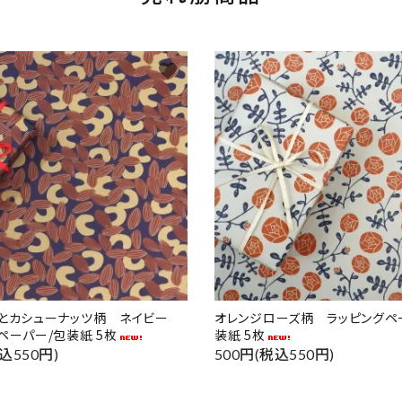
favorite
ドとカシューナッツ柄 ネイビー
オレンジローズ柄 ラッピングペ
ペーパー/包装紙 5枚
装紙 5枚
込550円)
500円(税込550円)