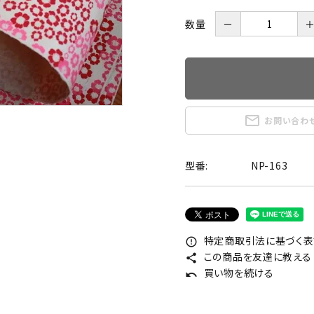
数量
－
mail_outline
お問い合わ
型番:
NP-163
特定商取引法に基づく表記
error_outline
この商品を友達に教える
share
買い物を続ける
undo