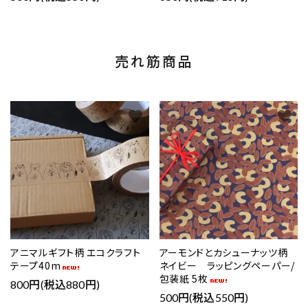
売れ筋商品
favorite
favorite
アニマルギフト柄 エコクラフト
アーモンドとカシューナッツ柄
テープ40m
ネイビー ラッピングペーパー/
包装紙 5枚
800円(税込880円)
500円(税込550円)