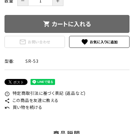
数量
－
＋
カートに入れる
shopping_cart
mail_outline
favorite
お問い合わせ
型番:
SR-53
特定商取引法に基づく表記 (返品など)
error_outline
この商品を友達に教える
share
買い物を続ける
undo
商品説明