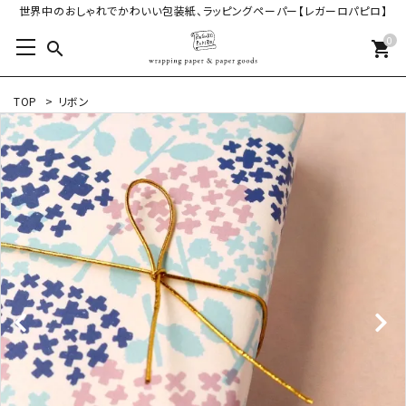
世界中のおしゃれでかわいい包装紙、ラッピングペーパー【レガーロパピロ】
0
search
shopping_cart
TOP
>
リボン