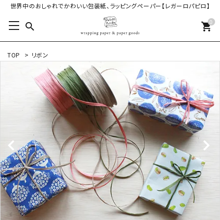
世界中のおしゃれでかわいい包装紙、ラッピングペーパー【レガーロパピロ】
0
search
shopping_cart
TOP
>
リボン