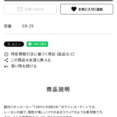
mail_outline
favorite
お問い合わせ
型番:
SR-29
特定商取引法に基づく表記 (返品など)
error_outline
この商品を友達に教える
share
買い物を続ける
undo
商品説明
国内リボンメーカー"TOKYO RIBBON "のラフィット・ヤーンです。
レーヨンの紐で、発色が美しいツヤのあるラフィアのような素材感です。