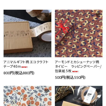
favorite
favorite
アニマルギフト柄 エコクラフト
アーモンドとカシューナッツ柄
テープ40m
ネイビー ラッピングペーパー/
包装紙 5枚
800円(税込880円)
500円(税込550円)
favorite
favorite