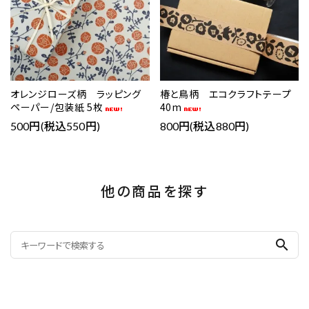
オレンジローズ柄 ラッピング
椿と鳥柄 エコクラフトテープ
ペーパー/包装紙 5枚
40m
500円(税込550円)
800円(税込880円)
他の商品を探す
search