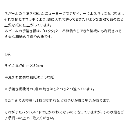
ネパールの手漉き和紙と、ニューヨークでデザイナーにより現代になじむおし
ゃれな柄とのコラボにより、額に入れて飾っておきたいような素敵で品のある
上質な紙に仕上がっています。
ネパールの手漉き紙は、「ロクタ」という植物からできた壁紙にも利用される
丈夫な和紙の手触りの紙です。
１枚
サイズ：約76cm×50cm
手漉きの丈夫な和紙のような紙
※手漉き紙独特の、端の荒さはひとつひとつ違っています。
また手刷りの模様も１枚１枚掠れなど風合いが違う場合があります。
それがまたハンドメイドでしか味わえない味になっていますが、その状態をご
了承頂いた上でご注文ください。