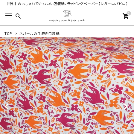
世界中のおしゃれでかわいい包装紙、ラッピングペーパー【レガーロパピロ】
0
search
shopping_cart
TOP
>
ネパールの手漉き包装紙