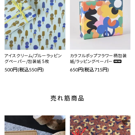
アイスクリーム/ブルーラッピン
カラフルポップフラワー柄包装
グペーパー/包装紙 5枚
紙/ラッピングペーパー
500円(税込550円)
650円(税込715円)
売れ筋商品
favorite
favorite