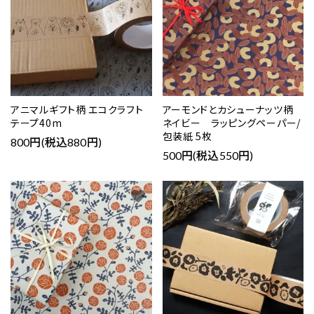
アニマルギフト柄 エコクラフト
アーモンドとカシューナッツ柄
テープ40m
ネイビー ラッピングペーパー/
包装紙 5枚
800円(税込880円)
500円(税込550円)
favorite
favorite