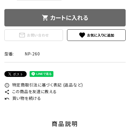
カートに入れる
shopping_cart
mail_outline
favorite
お問い合わせ
型番:
NP-260
特定商取引法に基づく表記 (返品など)
error_outline
この商品を友達に教える
share
買い物を続ける
undo
商品説明