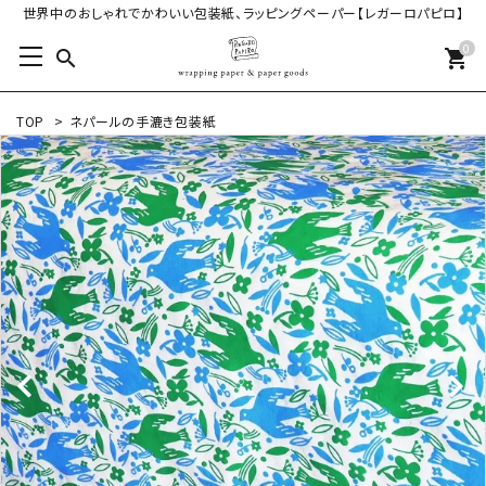
世界中のおしゃれでかわいい包装紙、ラッピングペーパー【レガーロパピロ】
0
search
shopping_cart
TOP
>
ネパールの手漉き包装紙