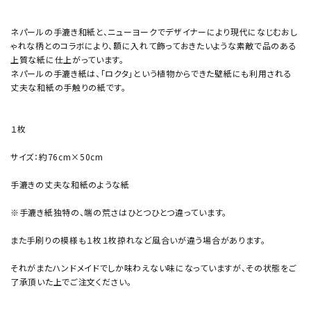
ネパールの手漉き和紙と、ニューヨークでデザイナーにより現代になじむおし
ゃれな柄とのコラボにより、額に入れて飾っておきたいような素敵で品のある
上質な紙に仕上がっています。
ネパールの手漉き紙は、「ロクタ」という植物からできた壁紙にも利用される
丈夫な和紙の手触りの紙です。
１枚
サイズ：約76cm×50cm
手漉きの丈夫な和紙のような紙
※手漉き紙独特の、端の荒さはひとつひとつ違っています。
また手刷りの模様も１枚１枚掠れなど風合いが違う場合があります。
それがまたハンドメイドでしか味わえない味になっていますが、その状態をご
了承頂いた上でご注文ください。