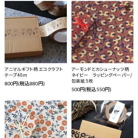
favorite
favorite
アニマルギフト柄 エコクラフト
アーモンドとカシューナッツ柄
テープ40m
ネイビー ラッピングペーパー/
包装紙 5枚
800円(税込880円)
500円(税込550円)
favorite
favorite