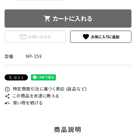
カートに入れる
shopping_cart
mail_outline
favorite
お問い合わせ
型番:
NP-259
特定商取引法に基づく表記 (返品など)
error_outline
この商品を友達に教える
share
買い物を続ける
undo
商品説明