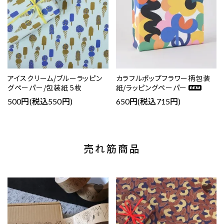
アイスクリーム/ブルーラッピン
カラフルポップフラワー柄包装
グペーパー/包装紙 5枚
紙/ラッピングペーパー
500円(税込550円)
650円(税込715円)
売れ筋商品
favorite
favorite