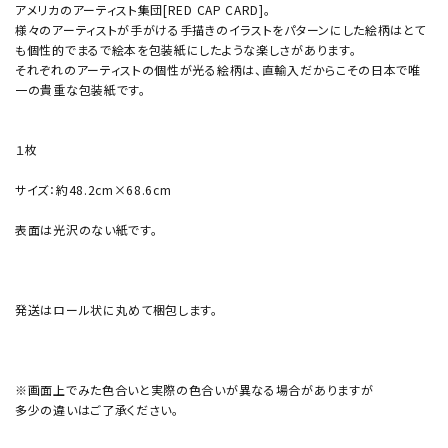
アメリカのアーティスト集団[RED CAP CARD]。
様々のアーティストが手がける手描きのイラストをパターンにした絵柄はとて
も個性的でまるで絵本を包装紙にしたような楽しさがあります。
それぞれのアーティストの個性が光る絵柄は、直輸入だからこその日本で唯
一の貴重な包装紙です。
１枚
サイズ：約48.2cm×68.6cm
表面は光沢のない紙です。
発送はロール状に丸めて梱包します。
※画面上でみた色合いと実際の色合いが異なる場合がありますが
多少の違いはご了承ください。