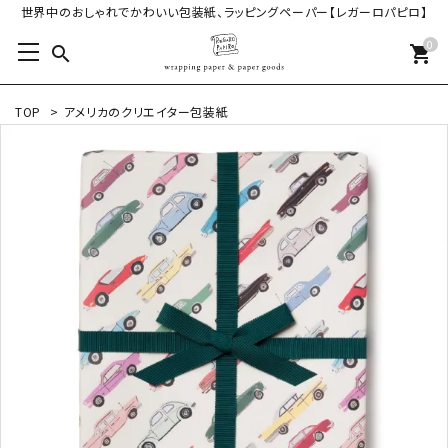
世界中のおしゃれでかわいい包装紙、ラッピングペーパー【レガーロパピロ】
0
search
shopping_cart
TOP
>
アメリカのクリエイター包装紙