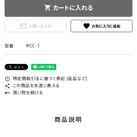
カートに入れる
shopping_cart
mail_outline
favorite
お問い合わせ
型番:
RCC-7
特定商取引法に基づく表記 (返品など)
error_outline
この商品を友達に教える
share
買い物を続ける
undo
商品説明