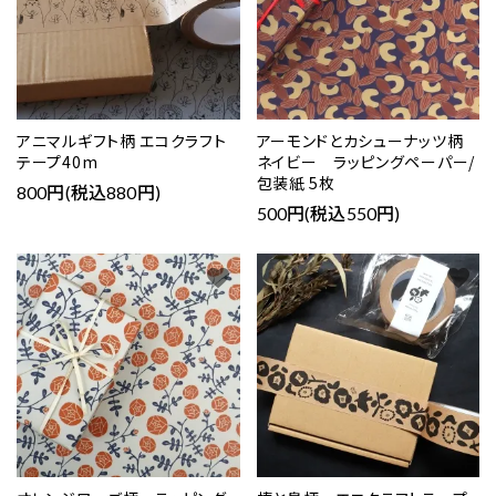
アニマルギフト柄 エコクラフト
アーモンドとカシューナッツ柄
テープ40m
ネイビー ラッピングペーパー/
包装紙 5枚
800円(税込880円)
500円(税込550円)
favorite
favorite