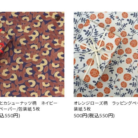
favorite
ドとカシューナッツ柄 ネイビー
オレンジローズ柄 ラッピングペ
ペーパー/包装紙 5枚
装紙 5枚
込550円)
500円(税込550円)