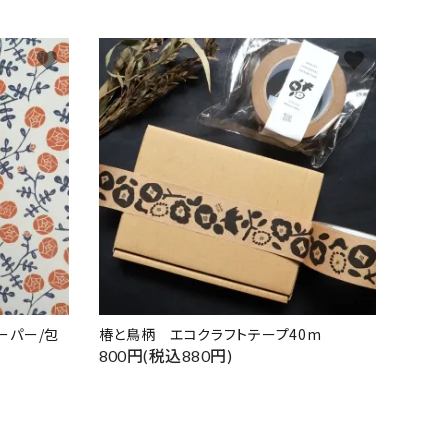
favorite
favorite
ーパー/包
椿と鳥柄 エコクラフトテープ40m
800円(税込880円)