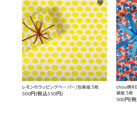
favorite
レモンのラッピングペーパー/包装紙 5枚
chou柄
装紙 5枚
500円(税込550円)
500円(税