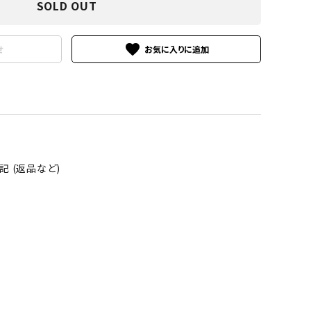
SOLD OUT
favorite
せ
 (返品など)