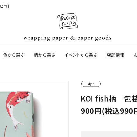
ピロ】
色から選ぶ
柄から選ぶ
イベントから選ぶ
店舗情報
4pt
ジナル包装紙
和紙の包装紙(CAGWA paper)
【BtoB】店
KOI fish柄
サイズオーダ
ントコットン
イギリスのモダン包装紙
イギリスの両
900円(税込990
ーパー
日本のペーパーブランド
ラッピング用