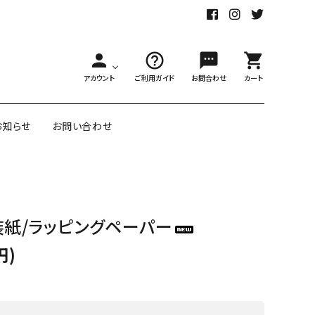
person
help_outline
sms
shopping_cart
アカウント
ご利用ガイド
お問合わせ
カート
お知らせ
お問い合わせ
舗様向大ロット
オリジナル紙雑貨
 包装紙/ラッピングペーパー
ー受注生産
面包装紙
アメリカのクリエイター包装紙
円)
リボン・紐
アウトレットセール