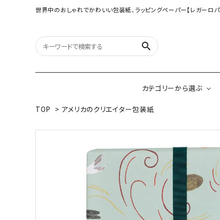
世界中のおしゃれでかわいい包装紙、ラッピングペーパー【レガーロパ
search
カテゴリーから選ぶ
TOP
>
アメリカのクリエイター包装紙
オリジナル包装紙
【大判サイズ】オリ
（A3相当サイズ）
ネパールの手漉き包装紙
インドのハンドプリ
ペーパー
ボタニカルダブルサイド包装紙
韓国のデザインペ