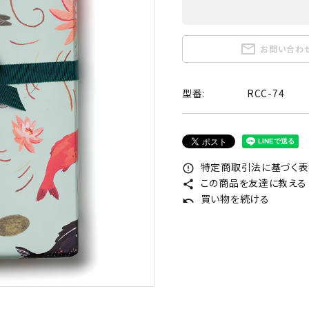
mail_outline
お問い合わ
型番:
RCC-74
特定商取引法に基づく表記
error_outline
この商品を友達に教える
share
買い物を続ける
undo