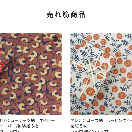
売れ筋商品
favorite
ドとカシューナッツ柄 ネイビー
オレンジローズ柄 ラッピングペ
ペーパー/包装紙 5枚
装紙 5枚