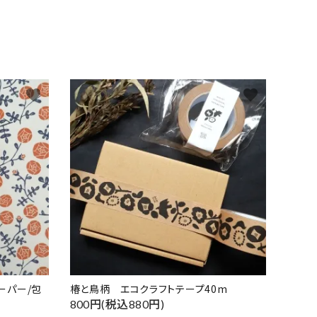
favorite
favorite
ーパー/包
椿と鳥柄 エコクラフトテープ40m
800円(税込880円)