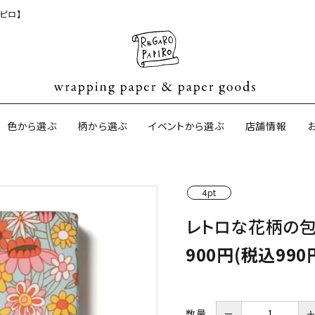
ピロ】
色から選ぶ
柄から選ぶ
イベントから選ぶ
店舗情報
4pt
ジナル包装紙
和紙の包装紙(CAGWA paper)
【BtoB】店
レトロな花柄の包
サイズオーダ
ントコットン
イギリスのモダン包装紙
イギリスの両
900円(税込990
ーパー
日本のペーパーブランド
ラッピング用
数量
－