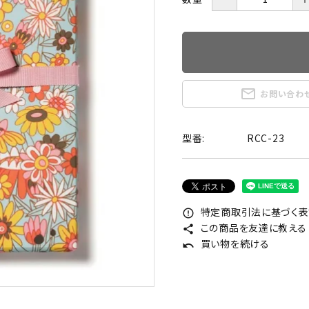
mail_outline
お問い合わ
型番:
RCC-23
特定商取引法に基づく表記
error_outline
この商品を友達に教える
share
買い物を続ける
undo