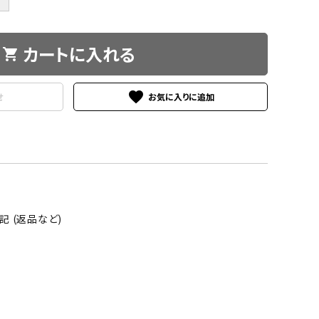
カートに入れる
shopping_cart
favorite
せ
 (返品など)