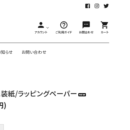
person
help_outline
sms
shopping_cart
アカウント
ご利用ガイド
お問合わせ
カート
お知らせ
お問い合わせ
舗様向大ロット
オリジナル紙雑貨
装紙/ラッピングペーパー
ー受注生産
面包装紙
アメリカのクリエイター包装紙
円)
リボン・紐
アウトレットセール
＋