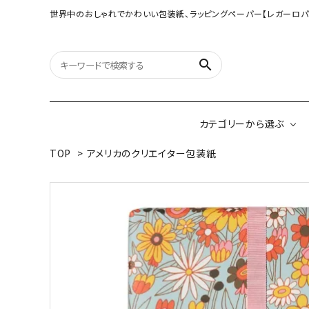
世界中のおしゃれでかわいい包装紙、ラッピングペーパー【レガーロパ
search
カテゴリーから選ぶ
TOP
>
アメリカのクリエイター包装紙
オリジナル包装紙
【大判サイズ】オリ
（A3相当サイズ）
ネパールの手漉き包装紙
インドのハンドプリ
ペーパー
ボタニカルダブルサイド包装紙
韓国のデザインペ