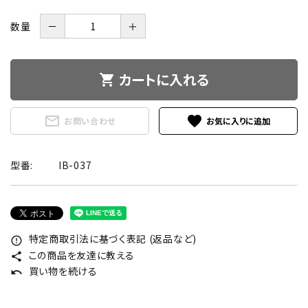
数量
－
＋
カートに入れる
shopping_cart
mail_outline
favorite
お問い合わせ
型番:
IB-037
特定商取引法に基づく表記 (返品など)
error_outline
この商品を友達に教える
share
買い物を続ける
undo