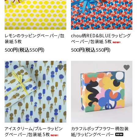
レモンのラッピングペーパー/包
chou柄RED&BLUEラッピング
装紙 5枚
ペーパー/包装紙 5枚
500円(税込550円)
500円(税込550円)
favorite
favorite
アイスクリーム/ブルーラッピン
カラフルポップフラワー柄包装
グペーパー/包装紙 5枚
紙/ラッピングペーパー