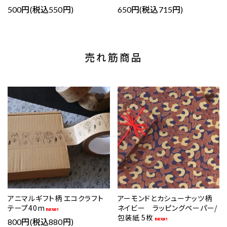
500円(税込550円)
650円(税込715円)
売れ筋商品
favorite
favorite
アニマルギフト柄 エコクラフト
アーモンドとカシューナッツ柄
テープ40m
ネイビー ラッピングペーパー/
包装紙 5枚
800円(税込880円)