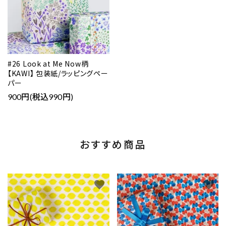
#26 Look at Me Now柄
【KAWI】 包装紙/ラッピングペー
パー
900円(税込990円)
おすすめ商品
favorite
favorite