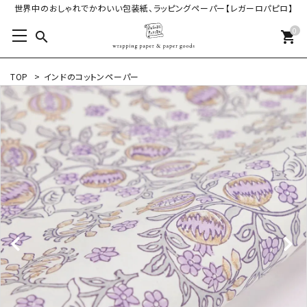
世界中のおしゃれでかわいい包装紙、ラッピングペーパー【レガーロパピロ】
0
search
shopping_cart
TOP
>
インドのコットンペーパー