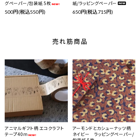
グペーパー/包装紙 5枚
紙/ラッピングペーパー
500円(税込550円)
650円(税込715円)
売れ筋商品
favorite
favorite
アニマルギフト柄 エコクラフト
アーモンドとカシューナッツ柄
テープ40m
ネイビー ラッピングペーパー/