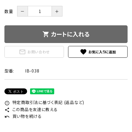
数量
－
＋
カートに入れる
shopping_cart
mail_outline
favorite
お問い合わせ
型番:
IB-038
特定商取引法に基づく表記 (返品など)
error_outline
この商品を友達に教える
share
買い物を続ける
undo