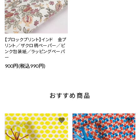
【ブロックプリント】インド 金プ
リント／ザクロ柄ペーパー／ピ
ンク包装紙／ラッピングペーパ
ー
900円(税込990円)
おすすめ商品
favorite
favorite