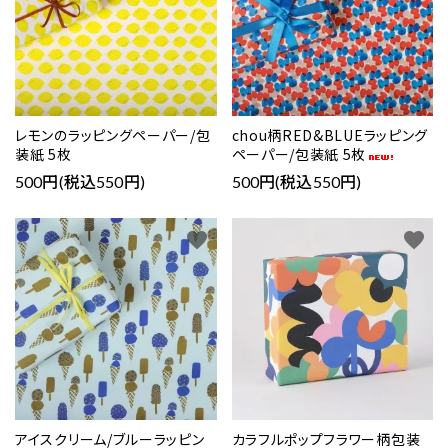
レモンのラッピングペーパー/包
chou柄RED&BLUEラッピング
装紙 5枚
ペーパー/包装紙 5枚
500円(税込550円)
500円(税込550円)
favorite
favorite
アイスクリーム/ブルーラッピン
カラフルポップフラワー柄包装