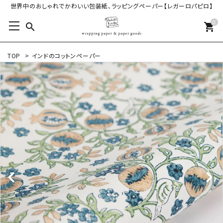
世界中のおしゃれでかわいい包装紙、ラッピングペーパー【レガーロパピロ】
0
search
shopping_cart
TOP
>
インドのコットンペーパー