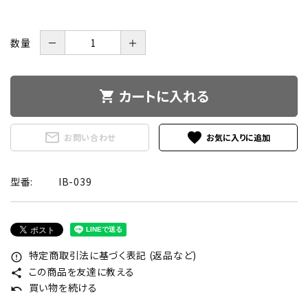
数量
－
＋
カートに入れる
shopping_cart
mail_outline
favorite
お問い合わせ
型番:
IB-039
特定商取引法に基づく表記 (返品など)
error_outline
この商品を友達に教える
share
買い物を続ける
undo