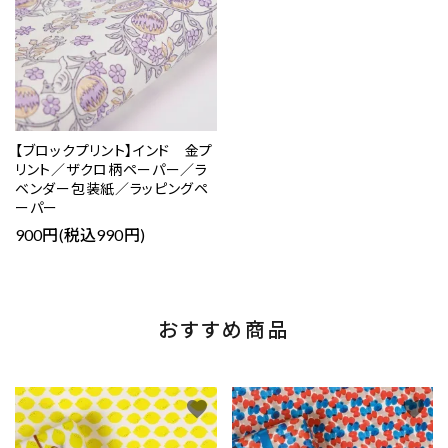
【ブロックプリント】インド 金プ
リント／ザクロ柄ペーパー／ラ
ベンダー包装紙／ラッピングペ
ーパー
900円(税込990円)
おすすめ商品
favorite
favorite