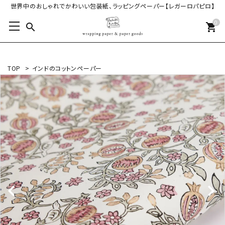
世界中のおしゃれでかわいい包装紙、ラッピングペーパー【レガーロパピロ】
0
search
shopping_cart
TOP
>
インドのコットンペーパー