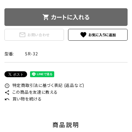
カートに入れる
shopping_cart
mail_outline
favorite
お問い合わせ
型番:
SR-32
特定商取引法に基づく表記 (返品など)
error_outline
この商品を友達に教える
share
買い物を続ける
undo
商品説明