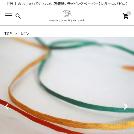
世界中のおしゃれでかわいい包装紙、ラッピングペーパー【レガーロパピロ】
0
search
shopping_cart
TOP
>
リボン