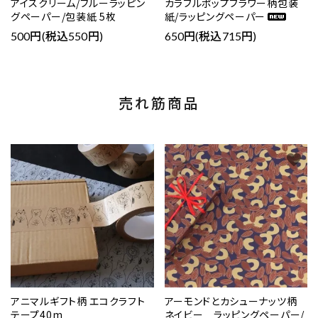
アイスクリーム/ブルーラッピン
カラフルポップフラワー柄包装
グペーパー/包装紙 5枚
紙/ラッピングペーパー
500円(税込550円)
650円(税込715円)
売れ筋商品
favorite
favorite
アニマルギフト柄 エコクラフト
アーモンドとカシューナッツ柄
テープ40m
ネイビー ラッピングペーパー/