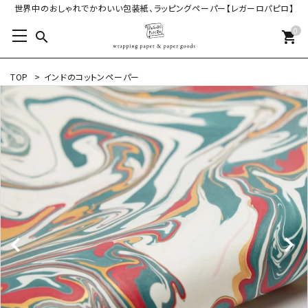
世界中のおしゃれでかわいい包装紙、ラッピングペーパー【レガーロパピロ】
0
search
shopping_cart
TOP
>
インドのコットンペーパー