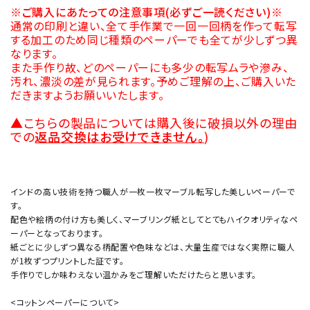
※ご購入にあたっての注意事項(必ずご一読ください)※
通常の印刷と違い、全て手作業で一回一回柄を作って転写
する加工のため同じ種類のペーパーでも全てが少しずつ異
なります。
また手作り故、どのペーパーにも多少の転写ムラや滲み、
汚れ、濃淡の差が見られます。予めご理解の上、ご購入いた
だきますようお願いいたします。
▲こちらの製品については購入後に破損以外の理由
での
返品交換はお受けできません。
)
インドの高い技術を持つ職人が一枚一枚マーブル転写した美しいペーパーで
す。
配色や絵柄の付け方も美しく、マーブリング紙としてとてもハイクオリティなペ
ーパーとなっております。
紙ごとに少しずつ異なる柄配置や色味などは、大量生産ではなく実際に職人
が1枚ずつプリントした証です。
手作りでしか味わえない温かみをご理解いただけたらと思います。
<コットンペーパーについて>