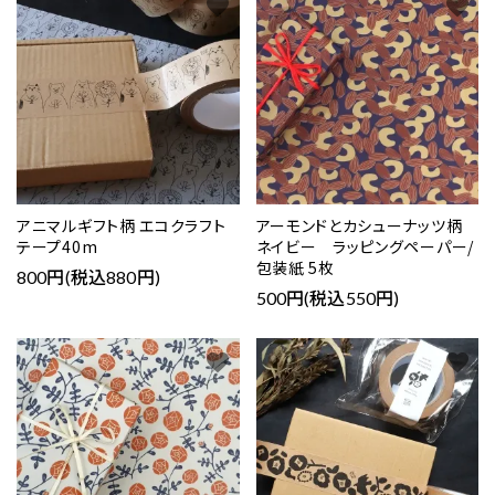
favorite
favorite
アニマルギフト柄 エコクラフト
アーモンドとカシューナッツ柄
テープ40m
ネイビー ラッピングペーパー/
包装紙 5枚
800円(税込880円)
500円(税込550円)
favorite
favorite