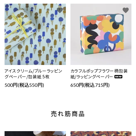
favorite
favorite
アイスクリーム/ブルーラッピン
カラフルポップフラワー柄包装
グペーパー/包装紙 5枚
紙/ラッピングペーパー
500円(税込550円)
650円(税込715円)
売れ筋商品