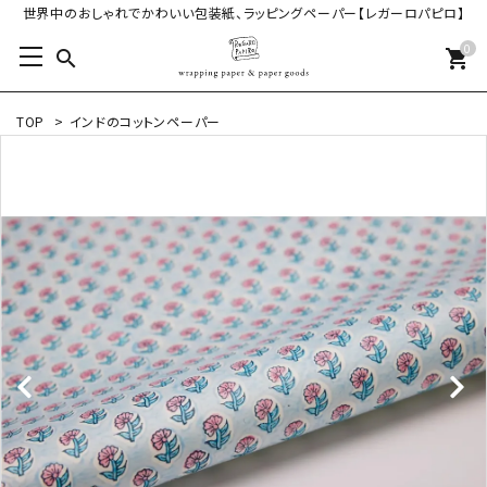
世界中のおしゃれでかわいい包装紙、ラッピングペーパー【レガーロパピロ】
0
search
shopping_cart
TOP
>
インドのコットンペーパー