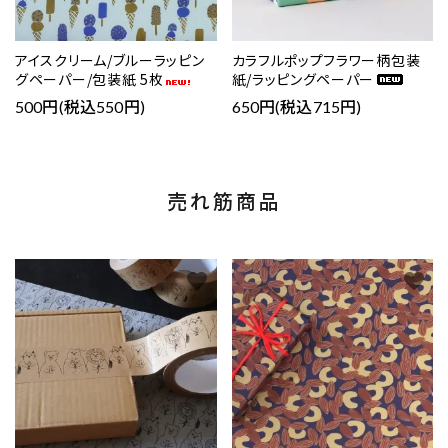
アイスクリーム/ブルーラッピン
カラフルポップフラワー柄包装
グペーパー/包装紙 5枚
紙/ラッピングペーパー
500円(税込550円)
650円(税込715円)
売れ筋商品
favorite
favorite