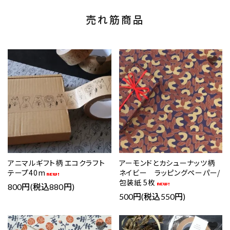
売れ筋商品
favorite
favorite
アニマルギフト柄 エコクラフト
アーモンドとカシューナッツ柄
テープ40m
ネイビー ラッピングペーパー/
包装紙 5枚
800円(税込880円)
500円(税込550円)
favorite
favorite