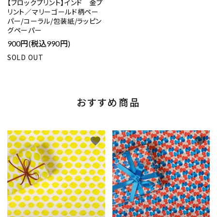
【ブロックプリント】インド 金プ
リント／マリーゴールド柄ペー
パー/コーラル/包装紙/ラッピン
グペーパー
900円(税込990円)
SOLD OUT
おすすめ商品
favorite
favorite