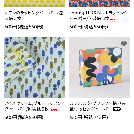
レモンのラッピングペーパー/包
chou柄RED&BLUEラッピング
装紙 5枚
ペーパー/包装紙 5枚
500円(税込550円)
500円(税込550円)
favorite
favorite
アイスクリーム/ブルーラッピン
カラフルポップフラワー柄包装
グペーパー/包装紙 5枚
紙/ラッピングペーパー
500円(税込550円)
650円(税込715円)