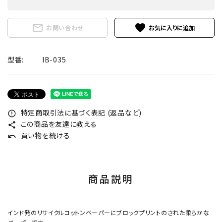
mail_outline
favorite
お問い合わせ
型番:
IB-035
特定商取引法に基づく表記 (返品など)
error_outline
この商品を友達に教える
share
買い物を続ける
undo
商品説明
インド発のリサイクルコットンペーパーにブロックプリントのされた柔らかな