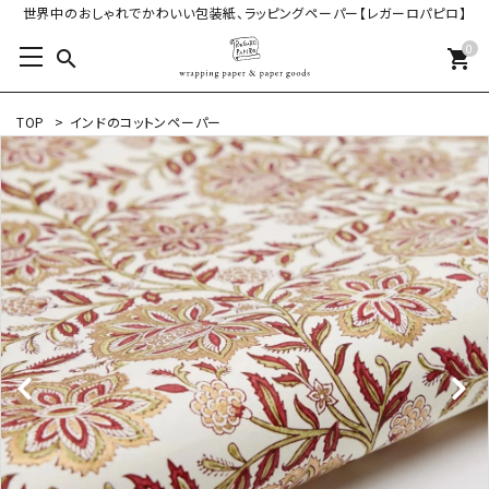
世界中のおしゃれでかわいい包装紙、ラッピングペーパー【レガーロパピロ】
0
search
shopping_cart
TOP
>
インドのコットンペーパー