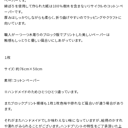
ペーパーです。
綿ぼろを使用して作られた紙は100％樹木を含まないリサイクルのコットンペ
ーパーです。
厚みはしっかりしながらも柔らく、折り曲げやすいのでラッピングやクラフトに
向いています。
職人が一つ一つ木彫りのブロック版でプリントした美しいペーパーは
触感もしっとりと優しい風合いにしあがっています。
１枚
サイズ：約76cm×50cm
素材：コットンペーパー
※ハンドメイドのためひとつひとつ違っています。
またブロックプリント模様も１枚１枚色味や掠れなど風合いが違う場合があり
ます。
それがまたハンドメイドでしか味わえない味になっていますが、絵柄のかすれ
や潰れがみられることがございます。ハンドプリントの特性をご了承頂いた上