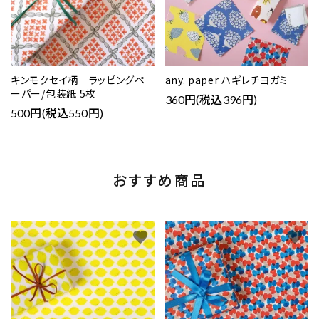
キンモクセイ柄 ラッピングペ
any. paper ハギレチヨガミ
ーパー/包装紙 5枚
360円(税込396円)
500円(税込550円)
おすすめ商品
favorite
favorite