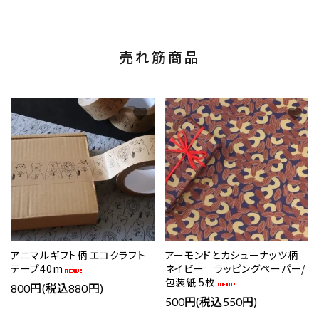
売れ筋商品
favorite
favorite
アニマルギフト柄 エコクラフト
アーモンドとカシューナッツ柄
テープ40m
ネイビー ラッピングペーパー/
包装紙 5枚
800円(税込880円)
500円(税込550円)