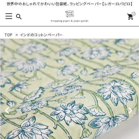
世界中のおしゃれでかわいい包装紙、ラッピングペーパー【レガーロパピロ】
0
search
shopping_cart
TOP
>
インドのコットンペーパー