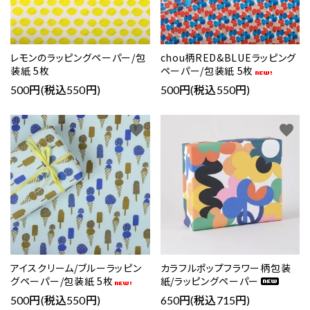
レモンのラッピングペーパー/包
chou柄RED&BLUEラッピング
装紙 5枚
ペーパー/包装紙 5枚
500円(税込550円)
500円(税込550円)
favorite
favorite
アイスクリーム/ブルーラッピン
カラフルポップフラワー柄包装
グペーパー/包装紙 5枚
紙/ラッピングペーパー
500円(税込550円)
650円(税込715円)