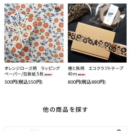
favorite
favorite
オレンジローズ柄 ラッピング
椿と鳥柄 エコクラフトテープ
ペーパー/包装紙 5枚
40m
500円(税込550円)
800円(税込880円)
他の商品を探す