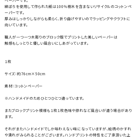
ペーパーです。
綿ぼろを使用して作られた紙は100％樹木を含まないリサイクルのコットンペ
ーパーです。
厚みはしっかりしながらも柔らく、折り曲げやすいのでラッピングやクラフトに
向いています。
職人が一つ一つ木彫りのブロック版でプリントした美しいペーパーは
触感もしっとりと優しい風合いにしあがっています。
１枚
サイズ：約76cm×50cm
素材：コットンペーパー
※ハンドメイドのためひとつひとつ違っています。
またブロックプリント模様も１枚１枚色味や掠れなど風合いが違う場合があり
ます。
それがまたハンドメイドでしか味わえない味になっていますが、絵柄のかすれ
や潰れがみられることがございます。ハンドプリントの特性をご了承頂いた上