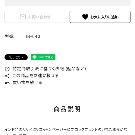
mail_outline
favorite
お問い合わせ
型番:
IB-040
特定商取引法に基づく表記 (返品など)
error_outline
この商品を友達に教える
share
買い物を続ける
undo
商品説明
インド発のリサイクルコットンペーパーにブロックプリントのされた柔らかな