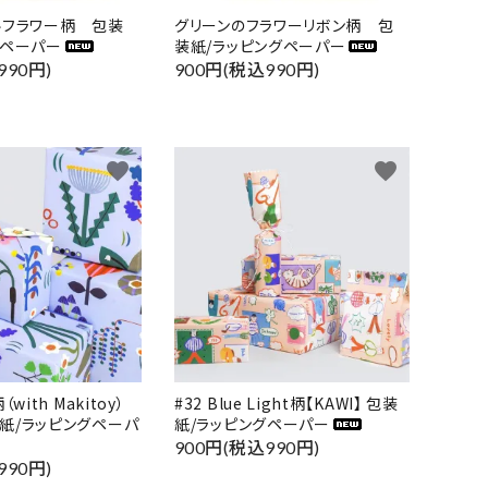
ルフラワー柄 包装
グリーンのフラワーリボン柄 包
グペーパー
装紙/ラッピングペーパー
990円)
900円(税込990円)
close
favorite
favorite
柄（with Makitoy）
#32 Blue Light柄【KAWI】 包装
包装紙/ラッピングペーパ
紙/ラッピングペーパー
900円(税込990円)
990円)