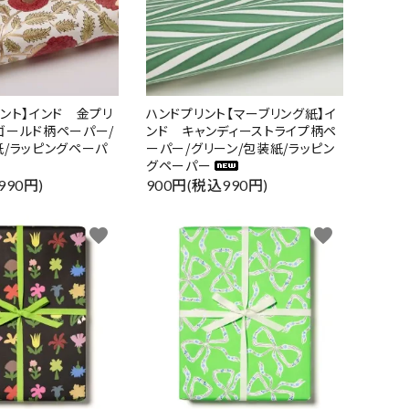
リント】インド 金プリ
ハンドプリント【マーブリング紙】イ
ゴールド柄ペーパー/
ンド キャンディーストライプ柄ペ
紙/ラッピングペーパ
ーパー/グリーン/包装紙/ラッピン
グペーパー
990円)
900円(税込990円)
favorite
favorite