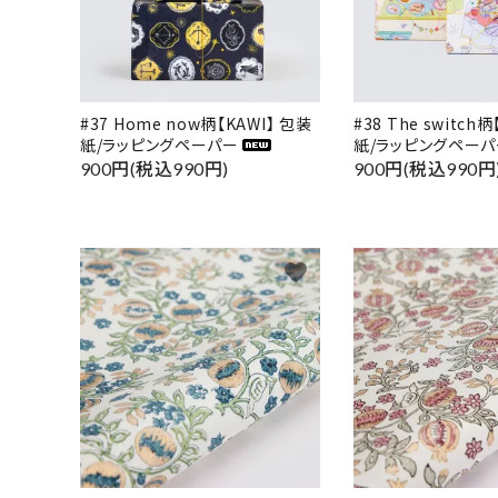
#37 Home now柄【KAWI】 包装
#38 The switch
紙/ラッピングペーパー
紙/ラッピングペーパ
900円(税込990円)
900円(税込990円
favorite