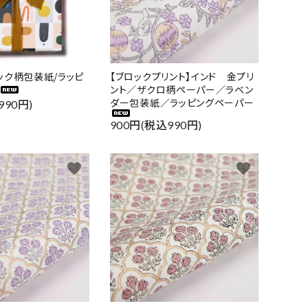
ック柄包装紙/ラッピ
【ブロックプリント】インド 金プリ
ント／ザクロ柄ペーパー／ラベン
ダー包装紙／ラッピングペーパー
990円)
900円(税込990円)
favorite
favorite