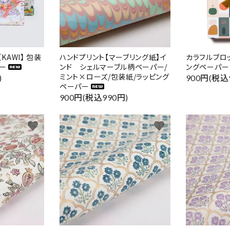
柄【KAWI】 包装
ハンドプリント【マーブリング紙】イ
カラフルブロ
ー
ンド シェルマーブル柄ペーパー/
ングペーパー
ミント×ローズ/包装紙/ラッピング
)
900円(税込
ペーパー
900円(税込990円)
favorite
favorite