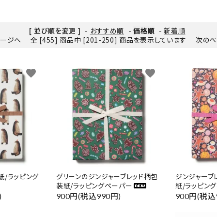
[ 並び順を変更 ]
-
おすすめ順
-
価格順
-
新着順
ページへ
全 [455] 商品中 [201-250] 商品を表示しています
次のペ
favorite
favorite
紙/ラッピング
グリーンのジンジャーブレッド柄包
ジンジャーブ
装紙/ラッピングペーパー
紙/ラッピン
)
900円(税込990円)
900円(税込