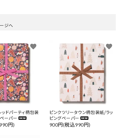
ージへ
favorite
favorite
レッドパーティ柄包装
ピンクツリータウン柄包装紙/ラッ
グペーパー
ピングペーパー
990円)
900円(税込990円)