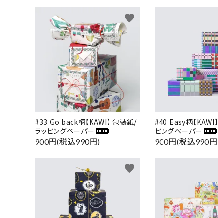
favorite
#33 Go back柄【KAWI】 包装紙/
#40 Easy柄【KAW
ラッピングペーパー
ピングペーパー
900円(税込990円)
900円(税込990円
favorite