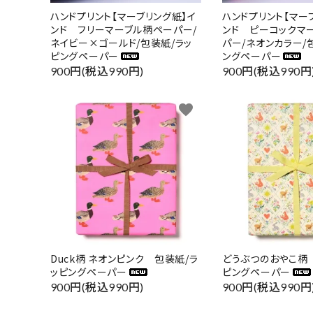
ハンドプリント【マーブリング紙】イ
ハンドプリント【マー
ンド フリーマーブル柄ペーパー/
ンド ピーコックマ
ネイビー×ゴールド/包装紙/ラッ
パー/ネオンカラー/
ピングペーパー
ングペーパー
900円(税込990円)
900円(税込990円
favorite
キーワ
カテゴ
Duck柄 ネオンピンク 包装紙/ラ
どうぶつのおやこ柄
ッピングペーパー
ピングペーパー
900円(税込990円)
900円(税込990円