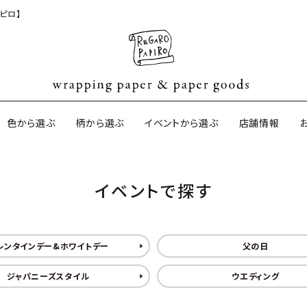
ピロ】
色から選ぶ
柄から選ぶ
イベントから選ぶ
店舗情報
イベントで探す
ジナル包装紙
和紙の包装紙(CAGWA paper)
【BtoB】店
サイズオーダ
ントコットン
イギリスのモダン包装紙
イギリスの両
レンタインデー&ホワイトデー
父の日
ジャパニーズスタイル
ウエディング
ーパー
日本のペーパーブランド
ラッピング用