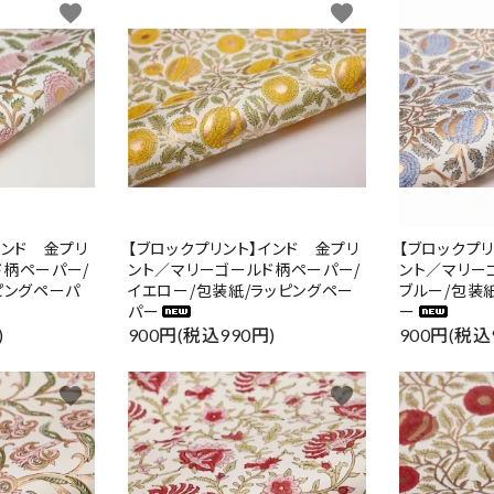
favorite
favorite
インド 金プリ
【ブロックプリント】インド 金プリ
【ブロックプ
ド柄ペーパー/
ント／マリーゴールド柄ペーパー/
ント／マリー
ピングペーパ
イエロー/包装紙/ラッピングペー
ブルー/包装
パー
ー
)
900円(税込990円)
900円(税込
favorite
favorite