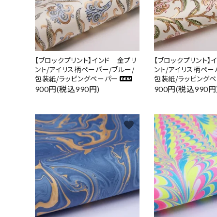
【ブロックプリント】インド 金プリ
【ブロックプリント】
ント/アイリス柄ペーパー/ブルー/
ント/アイリス柄ペー
包装紙/ラッピングペーパー
包装紙/ラッピング
900円(税込990円)
900円(税込990円
favorite