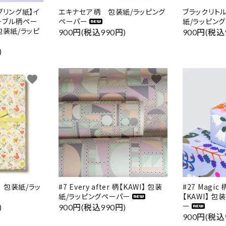
ブリング紙】イ
エキナセア柄 包装紙/ラッピング
ブラックリト
ーブル柄ペー
ペーパー
紙/ラッピン
包装紙/ラッピ
900円(税込990円)
900円(税込
)
favorite
favorite
ード
リー
 包装紙/ラッ
#7 Every after 柄【KAWI】 包装
#27 Magic 
紙/ラッピングペーパー
【KAWI】 
検索する
ー
)
900円(税込990円)
900円(税込