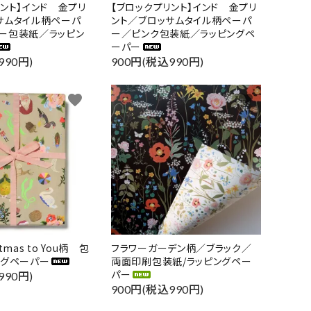
リント】インド 金プリ
【ブロックプリント】インド 金プリ
サムタイル柄ペーパ
ント／ブロッサムタイル柄ペーパ
ー包装紙／ラッピン
ー／ピンク包装紙／ラッピングペ
ーパー
990円)
900円(税込990円)
favorite
favorite
stmas to You柄 包
フラワーガーデン柄／ブラック／
ングペーパー
両面印刷包装紙/ラッピングペー
パー
990円)
900円(税込990円)