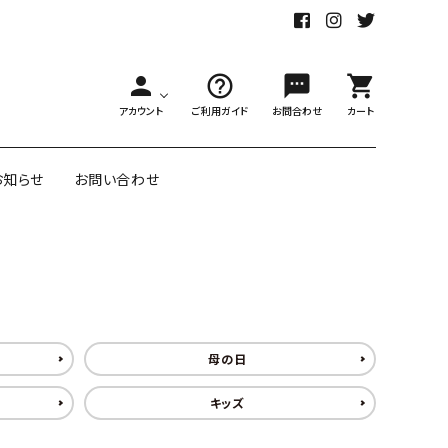
person
help_outline
sms
shopping_cart
アカウント
ご利用ガイド
お問合わせ
カート
お知らせ
お問い合わせ
舗様向大ロット
オリジナル紙雑貨
ー受注生産
面包装紙
アメリカのクリエイター包装紙
母の日
キッズ
リボン・紐
アウトレットセール