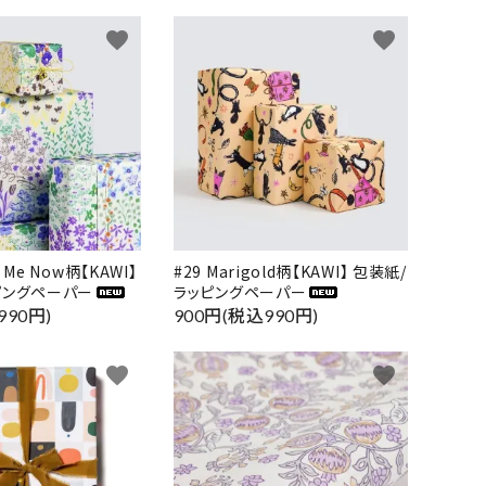
favorite
favorite
t Me Now柄【KAWI】
#29 Marigold柄【KAWI】 包装紙/
ピングペーパー
ラッピングペーパー
990円)
900円(税込990円)
favorite
favorite