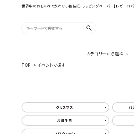
世界中のおしゃれでかわいい包装紙、ラッピングペーパー【レガーロパ
search
カテゴリーから選ぶ
TOP
>
イベントで探す
オリジナル包装紙
【大判サイズ】オリ
（A3相当サイズ）
ネパールの手漉き包装紙
インドのハンドプリ
クリスマス
バ
ペーパー
お誕生日
ボタニカルダブルサイド包装紙
韓国のデザインペ
ハロウィーン