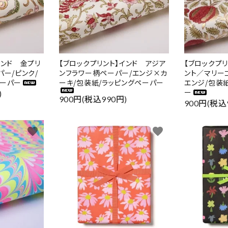
インド 金プリ
【ブロックプリント】インド アジア
【ブロックプ
パー/ピンク/
ンフラワー柄ペーパー/エンジ×カ
ント／マリー
ペーパー
ーキ/包装紙/ラッピングペーパー
エンジ/包装
ー
)
900円(税込990円)
900円(税込
favorite
favorite