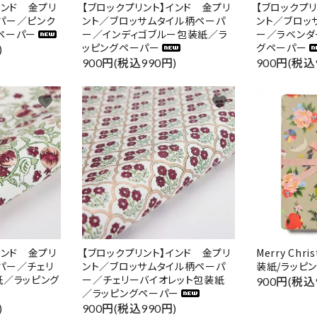
インド 金プリ
【ブロックプリント】インド 金プリ
【ブロックプ
パー／ピンク
ント／ブロッサムタイル柄ペーパ
ント／ブロッ
ペーパー
ー／インディゴブルー包装紙／ラ
ー／ラベンダ
ッピングペーパー
グペーパー
)
900円(税込990円)
900円(税込
favorite
favorite
インド 金プリ
【ブロックプリント】インド 金プリ
Merry Chri
パー／チェリ
ント／ブロッサムタイル柄ペーパ
装紙/ラッピ
紙／ラッピング
ー／チェリーバイオレット包装紙
900円(税込
／ラッピングペーパー
)
900円(税込990円)