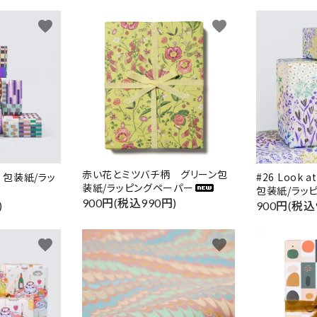
favorite
favorite
赤い花とミツバチ柄 グリーン包
I】 包装紙/ラッ
#26 Look a
装紙/ラッピングペーパー
包装紙/ラッ
900円(税込990円)
)
900円(税込
favorite
favorite