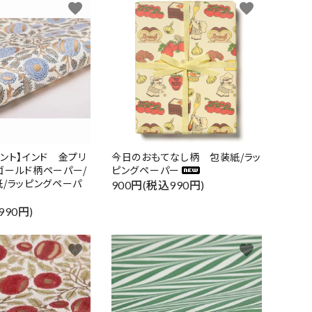
favorite
favorite
リント】インド 金プリ
今日のおもてなし柄 包装紙/ラッ
ゴールド柄ペーパー/
ピングペーパー
紙/ラッピングペーパ
900円(税込990円)
990円)
favorite
favorite