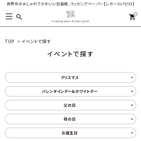
世界中のおしゃれでかわいい包装紙、ラッピングペーパー【レガーロパピロ】
0
search
shopping_cart
TOP
>
イベントで探す
イベントで探す
クリスマス
バレンタインデー&ホワイトデー
父の日
母の日
お誕生日