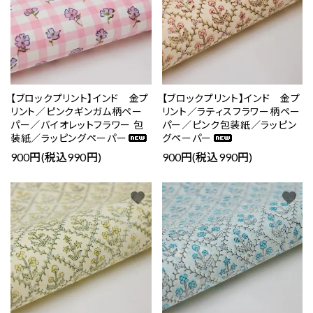
【ブロックプリント】インド 金プ
【ブロックプリント】インド 金プ
リント／ピンクギンガム柄ペー
リント／ラティスフラワー柄ペー
パー／バイオレットフラワー 包
パー／ピンク包装紙／ラッピン
装紙／ラッピングペーパー
グペーパー
900円(税込990円)
900円(税込990円)
favorite
favorite