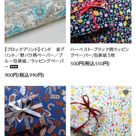
【ブロックプリント】インド 金プ
ハーベスト・ブラック柄ラッピン
リント／野バラ柄ペーパー／ブ
グペーパー/包装紙 5枚
ルー包装紙／ラッピングペーパ
500円(税込550円)
ー
900円(税込990円)
favorite
favorite