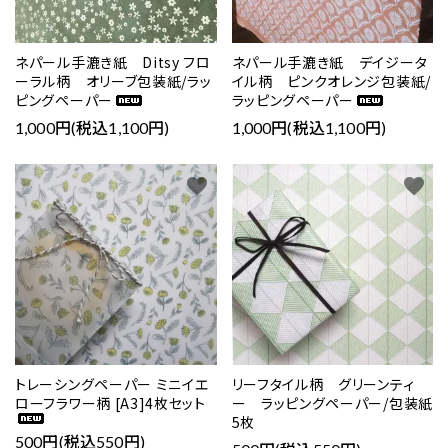
close
ネパール手漉き紙 Ditsy フロ
ネパール手漉き紙 デイジータ
ーラル柄 オリーブ包装紙/ラッ
イル柄 ピンクオレンジ包装紙/
ピングペーパー
ラッピングペーパー
キーワード
1,000円(税込1,100円)
1,000円(税込1,100円)
favorite
favorite
カテゴリー
検索する
トレーシングペーパー ミニイエ
リーフタイル柄 グリーンティ
ローフラワー柄 [A3]4枚セット
ー ラッピングペーパー/包装紙
5枚
500円(税込550円)