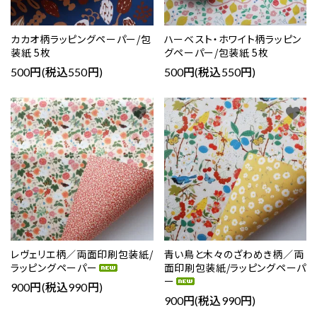
カカオ柄ラッピングペーパー/包
ハーベスト・ホワイト柄ラッピン
装紙 5枚
グペーパー/包装紙 5枚
500円(税込550円)
500円(税込550円)
favorite
favorite
レヴェリエ柄／両面印刷包装紙/
青い鳥と木々のざわめき柄／両
ラッピングペーパー
面印刷包装紙/ラッピングペーパ
ー
900円(税込990円)
900円(税込990円)