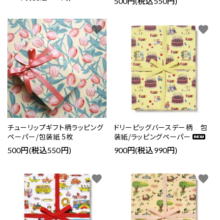
500円(税込550円)
favorite
favorite
チューリップギフト柄ラッピング
ドリーピッグバースデー柄 包
ペーパー/包装紙 5枚
装紙/ラッピングペーパー
500円(税込550円)
900円(税込990円)
favorite
favorite