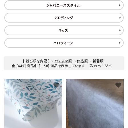
ジャパニーズスタイル
ウエディング
キッズ
ハロウィーン
[ 並び順を変更 ]
-
おすすめ順
-
価格順
-
新着順
全 [449] 商品中 [1-50] 商品を表示しています
次のページへ
favorite
favorite