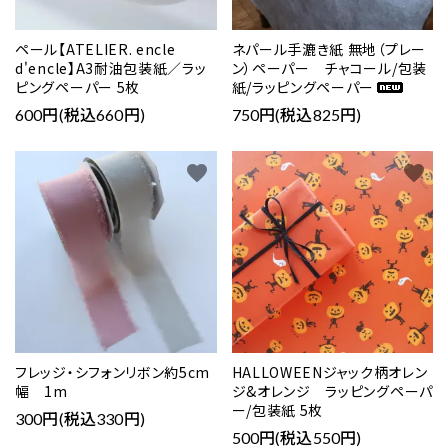
ペール【ATELIER. encle
ネパール手漉き紙 無地（プレー
d'encle】A3耐油包装紙／ラッ
ン）ペーパー チャコール/包装
ピングペーパー 5枚
紙/ラッピングペーパー
600円(税込660円)
750円(税込825円)
favorite
favorite
フレッジ・シフォンリボン約5cm
HALLOWEENジャック柄オレン
幅 1m
ジ&オレンジ ラッピングペーパ
ー/包装紙 5枚
300円(税込330円)
500円(税込550円)