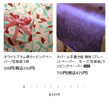
favorite
favorite
ホワイトプラム柄ラッピングペー
ネパール手漉き紙 無地（プレー
パー/包装紙 5枚
ン）ペーパー モーブ/包装紙/ラ
ッピングペーパー
500円(税込550円)
750円(税込825円)
1
2
3
4
5
6
7
8
9
>
全449件