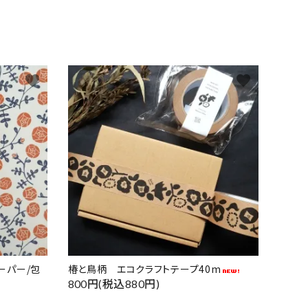
favorite
favorite
ーパー/包
椿と鳥柄 エコクラフトテープ40m
800円(税込880円)