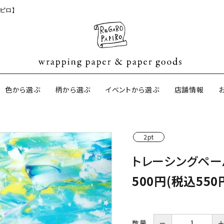
ピロ】
色から選ぶ
柄から選ぶ
イベントから選ぶ
店舗情報
2pt
ジナル包装紙
和紙の包装紙(CAGWA paper)
【BtoB】店
トレーシングペーパー
サイズオーダ
ントコットン
イギリスのモダン包装紙
イギリスの両
500円(税込550
ーパー
日本のペーパーブランド
ラッピング用
数量
－