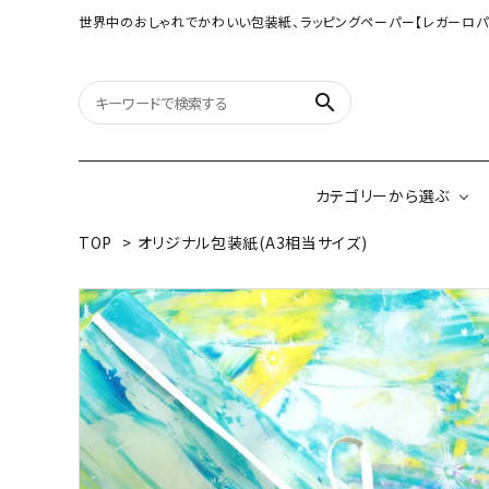
世界中のおしゃれでかわいい包装紙、ラッピングペーパー【レガーロパ
search
カテゴリーから選ぶ
TOP
>
オリジナル包装紙(A3相当サイズ)
オリジナル包装紙
【大判サイズ】オリ
（A3相当サイズ）
ネパールの手漉き包装紙
インドのハンドプリ
ペーパー
ボタニカルダブルサイド包装紙
韓国のデザインペ