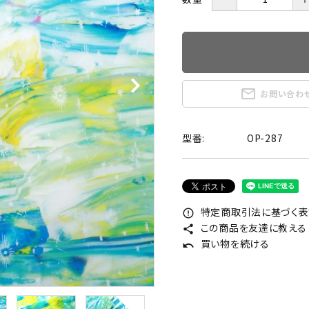
mail_outline
お問い合わ
型番:
OP-287
特定商取引法に基づく表記
error_outline
この商品を友達に教える
share
買い物を続ける
undo