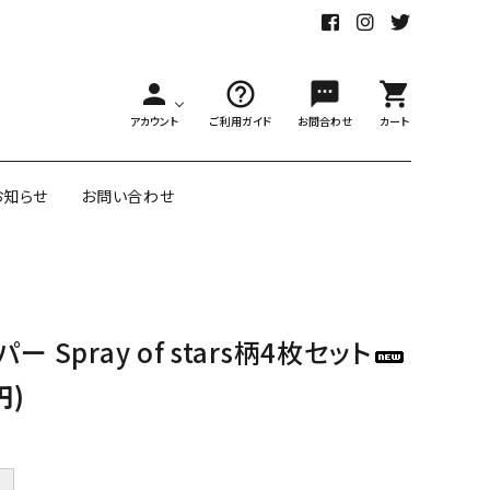
person
help_outline
sms
shopping_cart
アカウント
ご利用ガイド
お問合わせ
カート
お知らせ
お問い合わせ
舗様向大ロット
オリジナル紙雑貨
 Spray of stars柄4枚セット
ー受注生産
面包装紙
アメリカのクリエイター包装紙
円)
リボン・紐
アウトレットセール
＋