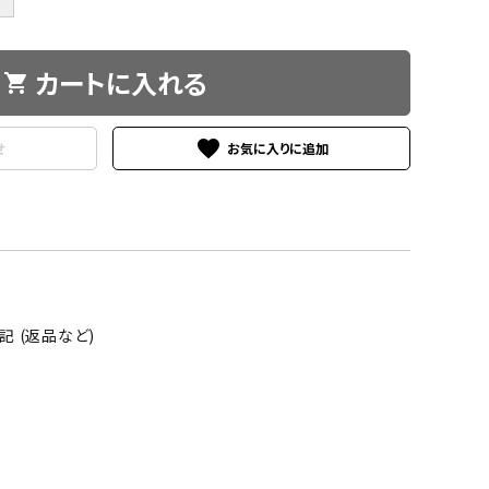
カートに入れる
shopping_cart
favorite
せ
 (返品など)