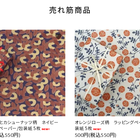
売れ筋商品
favorite
ドとカシューナッツ柄 ネイビー
オレンジローズ柄 ラッピングペ
ペーパー/包装紙 5枚
装紙 5枚
込550円)
500円(税込550円)