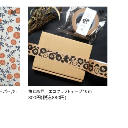
favorite
favorite
ーパー/包
椿と鳥柄 エコクラフトテープ40m
800円(税込880円)