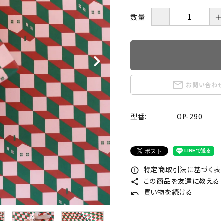
数量
－
mail_outline
お問い合わ
型番:
OP-290
特定商取引法に基づく表記
error_outline
この商品を友達に教える
share
買い物を続ける
undo