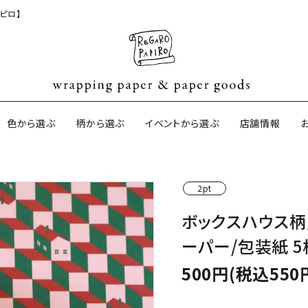
ピロ】
色から選ぶ
柄から選ぶ
イベントから選ぶ
店舗情報
2pt
ジナル包装紙
和紙の包装紙(CAGWA paper)
【BtoB】店
ボックスハウス柄
サイズオーダ
ーパー/包装紙 5
ントコットン
イギリスのモダン包装紙
イギリスの両
500円(税込550
ーパー
日本のペーパーブランド
ラッピング用