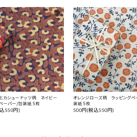
favorite
ドとカシューナッツ柄 ネイビー
オレンジローズ柄 ラッピングペ
ペーパー/包装紙 5枚
装紙 5枚
込550円)
500円(税込550円)