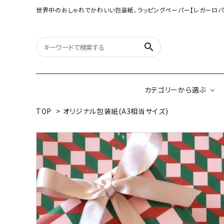
世界中のおしゃれでかわいい包装紙、ラッピングペーパー【レガーロパ
search
カテゴリーから選ぶ
TOP
>
オリジナル包装紙(A3相当サイズ)
オリジナル包装紙
【大判サイズ】オリ
（A3相当サイズ）
ネパールの手漉き包装紙
インドのハンドプリ
ペーパー
ボタニカルダブルサイド包装紙
韓国のデザインペ