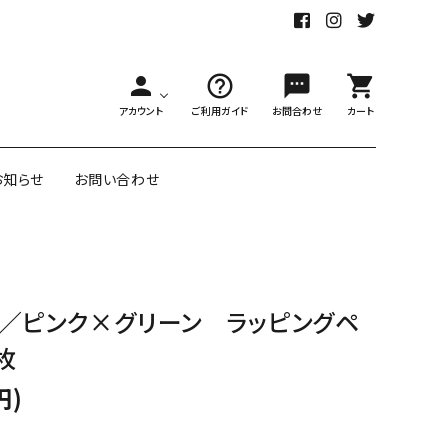
person
help_outline
sms
shopping_cart
アカウント
ご利用ガイド
お問合わせ
カート
お知らせ
お問い合わせ
舗様向大ロット
オリジナル紙雑貨
／ピンク×グリーン ラッピングペ
ー受注生産
枚
面包装紙
アメリカのクリエイター包装紙
円)
リボン・紐
アウトレットセール