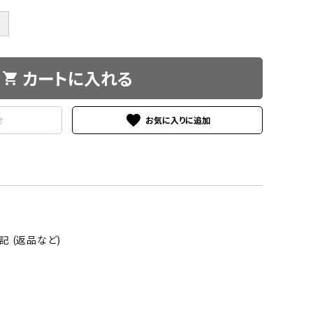
＋
カートに入れる
shopping_cart
favorite
せ
 (返品など)