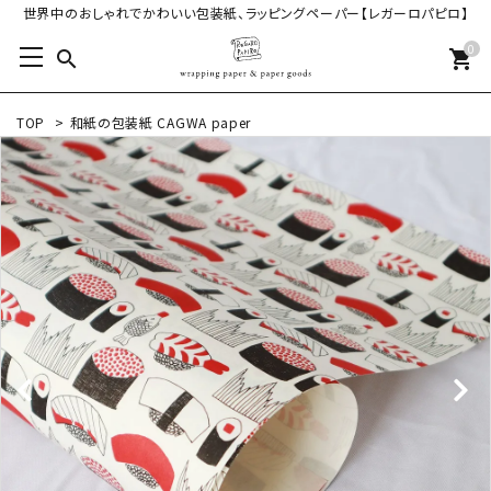
世界中のおしゃれでかわいい包装紙、ラッピングペーパー【レガーロパピロ】
0
search
shopping_cart
TOP
>
和紙の包装紙 CAGWA paper