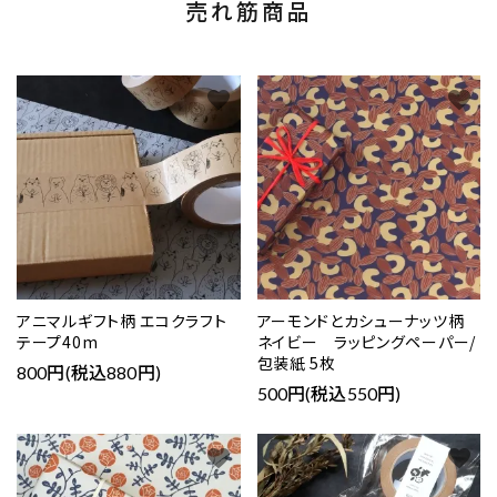
売れ筋商品
favorite
favorite
アニマルギフト柄 エコクラフト
アーモンドとカシューナッツ柄
テープ40m
ネイビー ラッピングペーパー/
包装紙 5枚
800円(税込880円)
500円(税込550円)
favorite
favorite