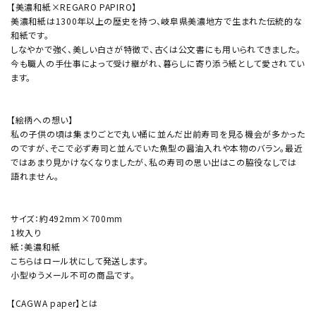
【美濃和紙×REGARO PAPIRO】
美濃和紙は1300年以上の歴史を持つ、岐阜県美濃地方で生まれた伝統的な
和紙です。
しなやかで強く、美しい白さが特徴で、古くは公文書にも用いられてきました。
今も職人の手仕事によって受け継がれ、暮らしに寄り添う紙として愛されてい
ます。
【絵柄への想い】
私の子供の頃は集まりごとで丸い桶に並んだ出前寿司を見る機会が多かった
のですが、そこで必ず寿司と並んでいた魚型の醤油入れや本物のバラン。最近
ではあまり見かけなくなりましたが、私の寿司の思い出はこの脇役なしでは
語れません。
サイズ：約492mm×700mm
1枚入り
紙：美濃和紙
こちらはロール状にして発送します。
小型ゆうメール不可の商品です。
【CAGWA paper】とは