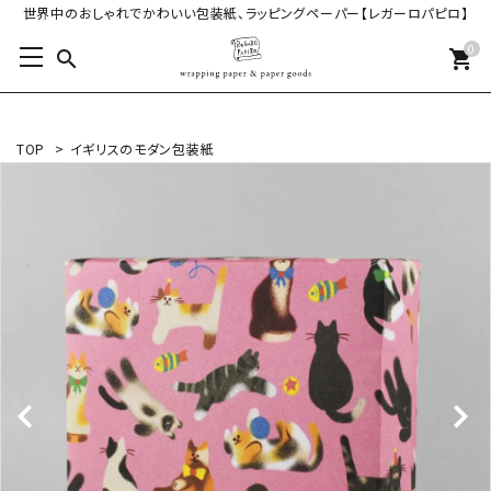
世界中のおしゃれでかわいい包装紙、ラッピングペーパー【レガーロパピロ】
0
search
shopping_cart
TOP
>
イギリスのモダン包装紙