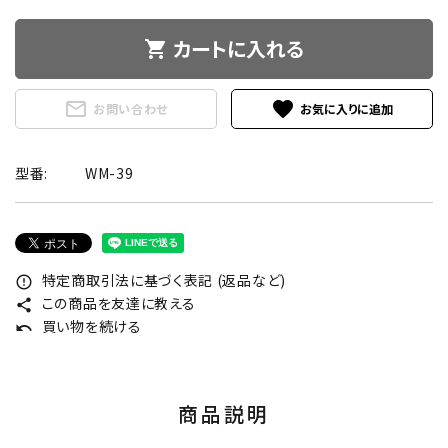
カートに入れる
shopping_cart
mail_outline
favorite
お問い合わせ
型番:
WM-39
特定商取引法に基づく表記 (返品など)
error_outline
この商品を友達に教える
share
買い物を続ける
undo
商品説明