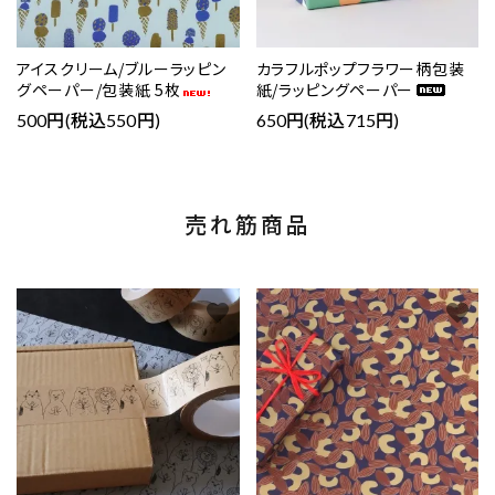
アイスクリーム/ブルーラッピン
カラフルポップフラワー柄包装
グペーパー/包装紙 5枚
紙/ラッピングペーパー
500円(税込550円)
650円(税込715円)
売れ筋商品
favorite
favorite