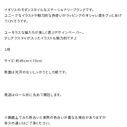
イギリスのモダンスタイルなステーショナリーブランドです。
ユニークなイラストや魅力的な色使いがラッピングのオシャレ度をグッとあげ
てくれそうです。
ユーモラスな猫たちが楽しく遊ぶデザインペーパー。
少しテクスチャが入ったイラストも魅力的です♪
１枚
サイズ：約49cm×70cm
表面は光沢のないしっかりとした紙です。
発送はロール状に丸めて梱包します。
※画面上でみた色合いと実際の色合いが異なる場合がありますが
多少の違いはご了承ください。