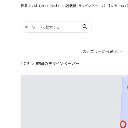
世界中のおしゃれでかわいい包装紙、ラッピングペーパー【レガーロパ
search
カテゴリーから選ぶ
TOP
>
韓国のデザインペーパー
オリジナル包装紙
【大判サイズ】オリ
（A3相当サイズ）
ネパールの手漉き包装紙
インドのハンドプリ
ペーパー
ボタニカルダブルサイド包装紙
韓国のデザインペ