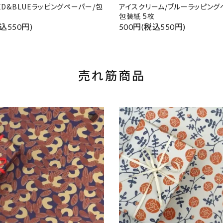
RED&BLUEラッピングペーパー/包
アイスクリーム/ブルーラッピング
包装紙 5枚
込550円)
500円(税込550円)
売れ筋商品
favorite