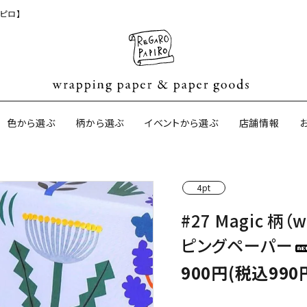
ピロ】
色から選ぶ
柄から選ぶ
イベントから選ぶ
店舗情報
4pt
ジナル包装紙
和紙の包装紙(CAGWA paper)
【BtoB】店
#27 Magic 柄（
サイズオーダ
ピングペーパー
ントコットン
イギリスのモダン包装紙
イギリスの両
900円(税込990
ーパー
日本のペーパーブランド
ラッピング用