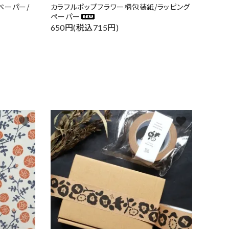
ペーパー/
カラフルポップフラワー柄包装紙/ラッピング
ペーパー
650円(税込715円)
favorite
favorite