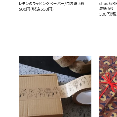
レモンのラッピングペーパー/包装紙 5枚
chou柄
装紙 5枚
500円(税込550円)
500円(税
favorite