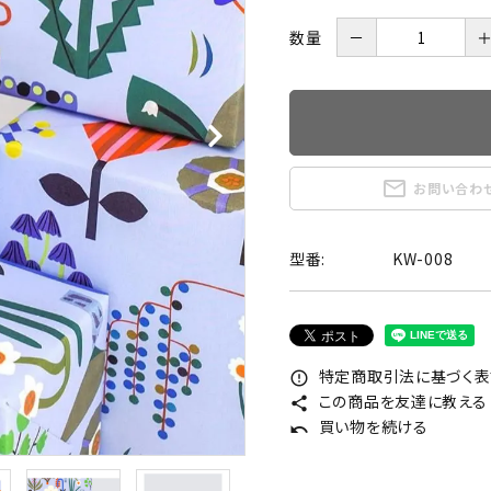
数量
－
mail_outline
お問い合わ
型番:
KW-008
特定商取引法に基づく表記
error_outline
この商品を友達に教える
share
買い物を続ける
undo