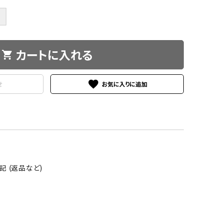
＋
カートに入れる
shopping_cart
favorite
せ
 (返品など)