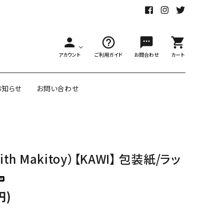
person
help_outline
sms
shopping_cart
アカウント
ご利用ガイド
お問合わせ
カート
お知らせ
お問い合わせ
舗様向大ロット
オリジナル紙雑貨
with Makitoy）【KAWI】 包装紙/ラッ
ー受注生産
面包装紙
アメリカのクリエイター包装紙
円)
リボン・紐
アウトレットセール