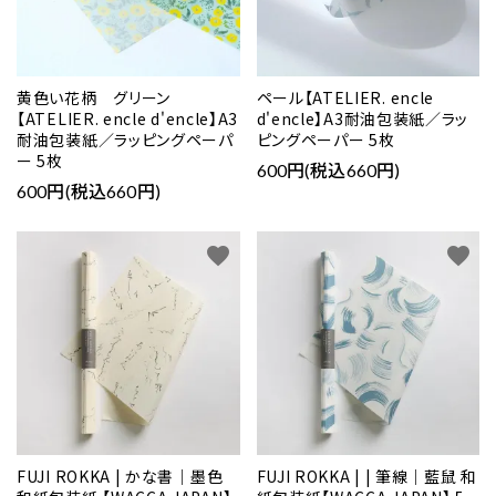
黄色い花柄 グリーン
ペール【ATELIER. encle
【ATELIER. encle d'encle】A3
d'encle】A3耐油包装紙／ラッ
耐油包装紙／ラッピングペーパ
ピングペーパー 5枚
ー 5枚
600円(税込660円)
600円(税込660円)
favorite
favorite
FUJI ROKKA | かな書｜墨色
FUJI ROKKA | | 筆線｜藍鼠 和