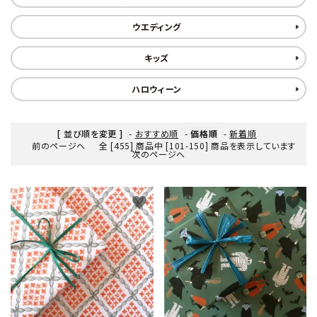
ウエディング
キッズ
ハロウィーン
[ 並び順を変更 ]
-
おすすめ順
-
価格順
-
新着順
前のページへ
全 [455] 商品中 [101-150] 商品を表示しています
次のページへ
favorite
favorite