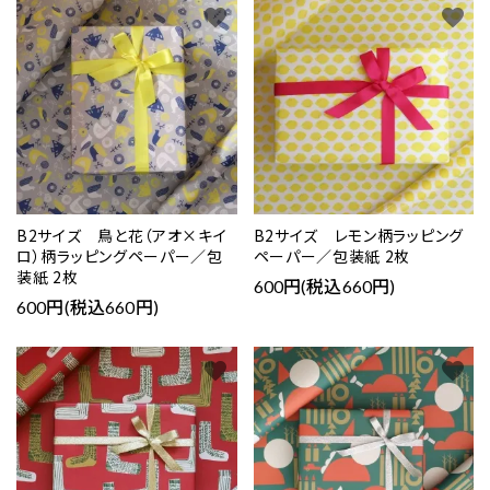
favorite
favorite
B2サイズ 鳥と花（アオ×キイ
B2サイズ レモン柄ラッピング
ロ）柄ラッピングペーパー／包
ペーパー／包装紙 2枚
装紙 2枚
600円(税込660円)
600円(税込660円)
favorite
favorite