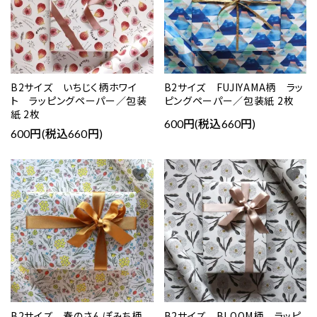
B2サイズ いちじく柄ホワイ
B2サイズ FUJIYAMA柄 ラッ
ト ラッピングペーパー／包装
ピングペーパー／包装紙 2枚
紙 2枚
600円(税込660円)
600円(税込660円)
favorite
favorite
B2サイズ 春のさんぽみち柄
B2サイズ BLOOM柄 ラッピ