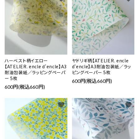
ハーベスト柄イエロー
ヤドリギ柄【ATELIER. encle
【ATELIER. encle d'encle】A3
d'encle】A3耐油包装紙／ラッ
耐油包装紙／ラッピングペーパ
ピングペーパー 5枚
ー 5枚
600円(税込660円)
600円(税込660円)
favorite
favorite