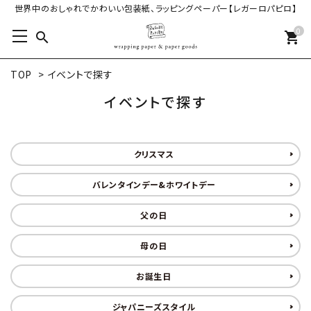
世界中のおしゃれでかわいい包装紙、ラッピングペーパー【レガーロパピロ】
0
search
shopping_cart
TOP
>
イベントで探す
イベントで探す
クリスマス
バレンタインデー&ホワイトデー
父の日
母の日
お誕生日
ジャパニーズスタイル