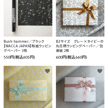
カテゴリー
Bush hammer／ブラック
B2サイズ グレー×ネイビーの
検索する
【WACCA JAPAN】和紙ラッピン
丸花柄ラッピングペーパー／包
グペーパー 3枚
装紙 2枚
550円(税込605円)
600円(税込660円)
favorite
favorite