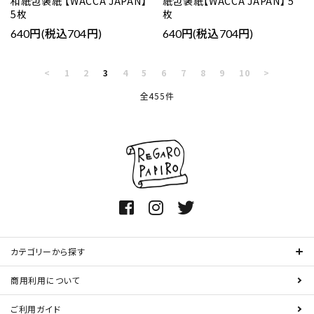
和紙包装紙 【WACCA JAPAN】
紙包装紙【WACCA JAPAN】 5
5枚
枚
640円(税込704円)
640円(税込704円)
<
1
2
3
4
5
6
7
8
9
10
>
全455件
カテゴリーから探す
商用利用について
ご利用ガイド