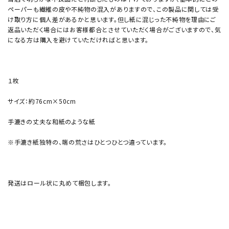
ペーパーも繊維の皮や不純物の混入がありますので、この製品に関しては受
け取り方に個人差があるかと思います。但し紙に混じった不純物を理由にご
返品いただく場合にはお客様都合とさせていただく場合がございますので、気
になる方は購入を避けていただければと思います。
１枚
サイズ：約76cm×50cm
手漉きの丈夫な和紙のような紙
※手漉き紙独特の、端の荒さはひとつひとつ違っています。
発送はロール状に丸めて梱包します。