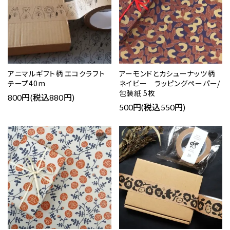
アニマルギフト柄 エコクラフト
アーモンドとカシューナッツ柄
テープ40m
ネイビー ラッピングペーパー/
包装紙 5枚
800円(税込880円)
500円(税込550円)
favorite
favorite