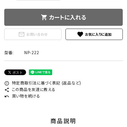
カートに入れる
shopping_cart
mail_outline
favorite
お問い合わせ
型番:
NP-222
特定商取引法に基づく表記 (返品など)
error_outline
この商品を友達に教える
share
買い物を続ける
undo
商品説明