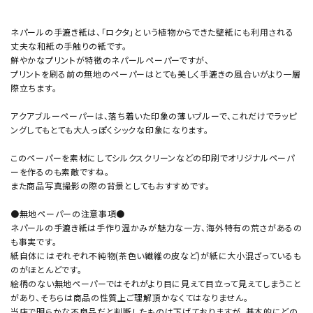
ネパールの手漉き紙は、「ロクタ」という植物からできた壁紙にも利用される
丈夫な和紙の手触りの紙です。
鮮やかなプリントが特徴のネパールペーパーですが、
プリントを刷る前の無地のペーパーはとても美しく手漉きの風合いがより一層
際立ちます。
アクアブルーペーパーは、落ち着いた印象の薄いブルーで、これだけでラッピ
ングしてもとても大人っぽくシックな印象になります。
このペーパーを素材にしてシルクスクリーンなどの印刷でオリジナルペーパ
ーを作るのも素敵ですね。
また商品写真撮影の際の背景としてもおすすめです。
●無地ペーパーの注意事項●
ネパールの手漉き紙は手作り温かみが魅力な一方、海外特有の荒さがあるの
も事実です。
紙自体にはぞれぞれ不純物(茶色い繊維の皮など)が紙に大小混ざっているも
のがほとんどです。
絵柄のない無地ペーパーではそれがより目に見えて目立って見えてしまうこと
があり、そちらは商品の性質上ご理解頂かなくてはなりません。
当店で明らかな不良品だと判断したものは下げておりますが、基本的にどの