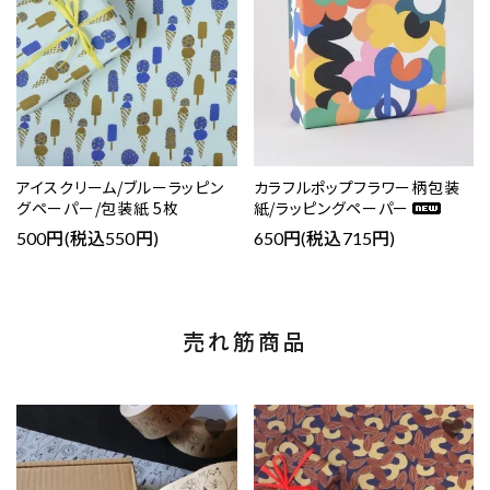
アイスクリーム/ブルーラッピン
カラフルポップフラワー柄包装
グペーパー/包装紙 5枚
紙/ラッピングペーパー
500円(税込550円)
650円(税込715円)
売れ筋商品
favorite
favorite